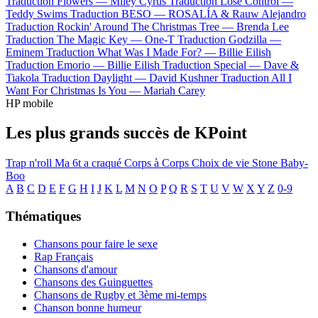
Traduction Flowers —
Miley Cyrus
Traduction Lose Control —
Teddy Swims
Traduction BESO —
ROSALÍA & Rauw Alejandro
Traduction Rockin' Around The Christmas Tree —
Brenda Lee
Traduction The Magic Key —
One-T
Traduction Godzilla —
Eminem
Traduction What Was I Made For? —
Billie Eilish
Traduction Emorio —
Billie Eilish
Traduction Special —
Dave &
Tiakola
Traduction Daylight —
David Kushner
Traduction All I
Want For Christmas Is You —
Mariah Carey
HP mobile
Les plus grands succès de KPoint
Trap n'roll
Ma 6t a craqué
Corps à Corps
Choix de vie
Stone
Baby-
Boo
A
B
C
D
E
F
G
H
I
J
K
L
M
N
O
P
Q
R
S
T
U
V
W
X
Y
Z
0-9
Thématiques
Chansons pour faire le sexe
Rap Français
Chansons d'amour
Chansons des Guinguettes
Chansons de Rugby et 3ème mi-temps
Chanson bonne humeur