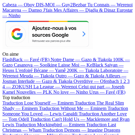
Cabeza — Oboy
DIS-MOI — Guy2Bezbar
Tu Connais — Werenoi
Macarena — Damso
J'fais Mes Affaires — Djadja & Dinaz
Eurostar
— Ninho
On aime
FlashBack —
Favé (FR)
Notre Dame —
Gazo & Tiakola
100K —
Gazo
Casanova —
Soolking
Laisse Moi —
KeBlack
Saiyan —
Heuss L'enfoiré
Bécane —
Yamê
200K —
Tiakola
Laboratoire —
Werenoi
Meuda —
Tiakola
Outro —
Gazo & Tiakola
Ailleurs —
Josman
Interlude —
Gazo & Tiakola
Overdrive —
Ofenbach
1 2 3
4 —
ZOKUSH
La League —
Werenoi
Celui qui part —
Joseph
Kamel
Nouvelles —
PLK
No love —
Ninho
Urus —
Favé (FR)
Top traduction
Traduction Lose Yourself —
Eminem
Traduction The Real Slim
Shady —
Eminem
Traduction Without Me —
Eminem
Traduction
Someone You Loved —
Lewis Capaldi
Traduction Another Love
—
Tom Odell
Traduction Can't Hold Us —
Macklemore and Ryan
Lewis
Traduction Mockingbird —
Eminem
Traduction Last
Christmas —
Wham
Traduction Demons —
Imagine Dragons