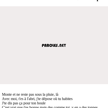
Monte et ne reste pas sous la pluie, là
Avec moi, t'es à l'abri, j'te dépose où tu habites
J'te dis pas ça pour ton boule
C'est vrai que t'es bonne mais des comme toi, y en a des tonnes