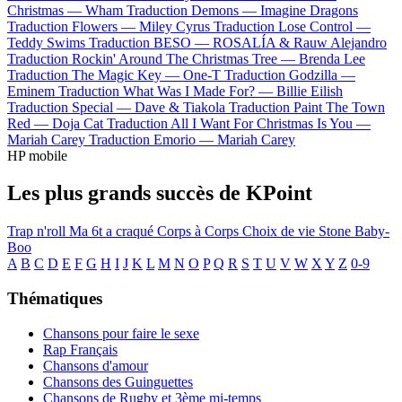
Christmas —
Wham
Traduction Demons —
Imagine Dragons
Traduction Flowers —
Miley Cyrus
Traduction Lose Control —
Teddy Swims
Traduction BESO —
ROSALÍA & Rauw Alejandro
Traduction Rockin' Around The Christmas Tree —
Brenda Lee
Traduction The Magic Key —
One-T
Traduction Godzilla —
Eminem
Traduction What Was I Made For? —
Billie Eilish
Traduction Special —
Dave & Tiakola
Traduction Paint The Town
Red —
Doja Cat
Traduction All I Want For Christmas Is You —
Mariah Carey
Traduction Emorio —
Mariah Carey
HP mobile
Les plus grands succès de KPoint
Trap n'roll
Ma 6t a craqué
Corps à Corps
Choix de vie
Stone
Baby-
Boo
A
B
C
D
E
F
G
H
I
J
K
L
M
N
O
P
Q
R
S
T
U
V
W
X
Y
Z
0-9
Thématiques
Chansons pour faire le sexe
Rap Français
Chansons d'amour
Chansons des Guinguettes
Chansons de Rugby et 3ème mi-temps