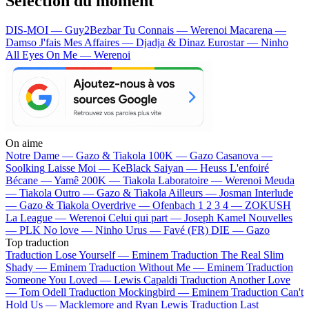
Sélection du moment
DIS-MOI — Guy2Bezbar
Tu Connais — Werenoi
Macarena —
Damso
J'fais Mes Affaires — Djadja & Dinaz
Eurostar — Ninho
All Eyes On Me — Werenoi
On aime
Notre Dame —
Gazo & Tiakola
100K —
Gazo
Casanova —
Soolking
Laisse Moi —
KeBlack
Saiyan —
Heuss L'enfoiré
Bécane —
Yamê
200K —
Tiakola
Laboratoire —
Werenoi
Meuda
—
Tiakola
Outro —
Gazo & Tiakola
Ailleurs —
Josman
Interlude
—
Gazo & Tiakola
Overdrive —
Ofenbach
1 2 3 4 —
ZOKUSH
La League —
Werenoi
Celui qui part —
Joseph Kamel
Nouvelles
—
PLK
No love —
Ninho
Urus —
Favé (FR)
DIE —
Gazo
Top traduction
Traduction Lose Yourself —
Eminem
Traduction The Real Slim
Shady —
Eminem
Traduction Without Me —
Eminem
Traduction
Someone You Loved —
Lewis Capaldi
Traduction Another Love
—
Tom Odell
Traduction Mockingbird —
Eminem
Traduction Can't
Hold Us —
Macklemore and Ryan Lewis
Traduction Last