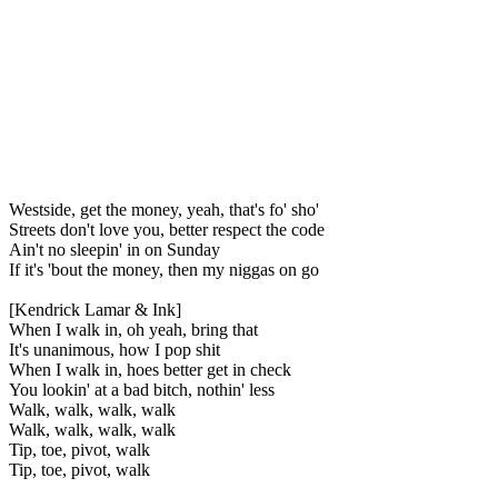
Westside, get the money, yeah, that's fo' sho'
Streets don't love you, better respect the code
Ain't no sleepin' in on Sunday
If it's 'bout the money, then my niggas on go
[Kendrick Lamar & Ink]
When I walk in, oh yeah, bring that
It's unanimous, how I pop shit
When I walk in, hoes better get in check
You lookin' at a bad bitch, nothin' less
Walk, walk, walk, walk
Walk, walk, walk, walk
Tip, toe, pivot, walk
Tip, toe, pivot, walk