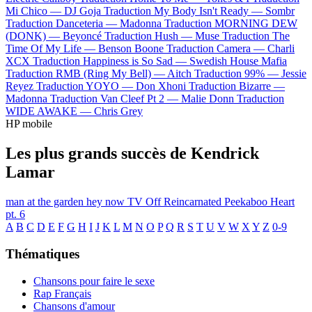
Mi Chico —
DJ Goja
Traduction My Body Isn't Ready —
Sombr
Traduction Danceteria —
Madonna
Traduction MORNING DEW
(DONK) —
Beyoncé
Traduction Hush —
Muse
Traduction The
Time Of My Life —
Benson Boone
Traduction Camera —
Charli
XCX
Traduction Happiness is So Sad —
Swedish House Mafia
Traduction RMB (Ring My Bell) —
Aitch
Traduction 99% —
Jessie
Reyez
Traduction YOYO —
Don Xhoni
Traduction Bizarre —
Madonna
Traduction Van Cleef Pt 2 —
Malie Donn
Traduction
WIDE AWAKE —
Chris Grey
HP mobile
Les plus grands succès de Kendrick
Lamar
man at the garden
hey now
TV Off
Reincarnated
Peekaboo
Heart
pt. 6
A
B
C
D
E
F
G
H
I
J
K
L
M
N
O
P
Q
R
S
T
U
V
W
X
Y
Z
0-9
Thématiques
Chansons pour faire le sexe
Rap Français
Chansons d'amour