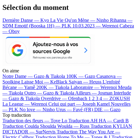
Sélection du moment
Dernière Danse — Kyo
La Vie Qu'on Mène — Ninho
Rihanna —
SDM
Emotif (Booska 1H) — PLK
10.03.2023 — Werenoi
Cabeza
— Oboy
On aime
Notre Dame —
Gazo & Tiakola
100K —
Gazo
Casanova —
Soolking
Laisse Moi —
KeBlack
Saiyan —
Heuss L'enfoiré
Bécane —
Yamê
200K —
Tiakola
Laboratoire —
Werenoi
Meuda
—
Tiakola
Outro —
Gazo & Tiakola
Ailleurs —
Josman
Interlude
—
Gazo & Tiakola
Overdrive —
Ofenbach
1 2 3 4 —
ZOKUSH
La League —
Werenoi
Celui qui part —
Joseph Kamel
Nouvelles
—
PLK
No love —
Ninho
Urus —
Favé (FR)
DIE —
Gazo
Top traduction
Traduction des fleurs —
Tove Lo
Traduction AH HA —
Cardi B
Traduction Coulda Shoulda Woulda —
Russ
Traduction KYLIAN
DICTADOR —
SurNervis
Traduction The Way You Are —
Electric Callboy
Traduction Home To Me —
Tones & I
Traduction