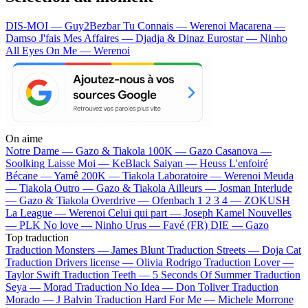
DIS-MOI — Guy2Bezbar
Tu Connais — Werenoi
Macarena —
Damso
J'fais Mes Affaires — Djadja & Dinaz
Eurostar — Ninho
All Eyes On Me — Werenoi
On aime
Notre Dame —
Gazo & Tiakola
100K —
Gazo
Casanova —
Soolking
Laisse Moi —
KeBlack
Saiyan —
Heuss L'enfoiré
Bécane —
Yamê
200K —
Tiakola
Laboratoire —
Werenoi
Meuda
—
Tiakola
Outro —
Gazo & Tiakola
Ailleurs —
Josman
Interlude
—
Gazo & Tiakola
Overdrive —
Ofenbach
1 2 3 4 —
ZOKUSH
La League —
Werenoi
Celui qui part —
Joseph Kamel
Nouvelles
—
PLK
No love —
Ninho
Urus —
Favé (FR)
DIE —
Gazo
Top traduction
Traduction Monsters —
James Blunt
Traduction Streets —
Doja Cat
Traduction Drivers license —
Olivia Rodrigo
Traduction Lover —
Taylor Swift
Traduction Teeth —
5 Seconds Of Summer
Traduction
Seya —
Morad
Traduction No Idea —
Don Toliver
Traduction
Morado —
J Balvin
Traduction Hard For Me —
Michele Morrone