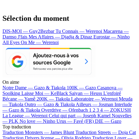
Sélection du moment
DIS-MOI — Guy2Bezbar
Tu Connais — Werenoi
Macarena —
Damso
J'fais Mes Affaires — Djadja & Dinaz
Eurostar — Ninho
All Eyes On Me — Werenoi
On aime
Notre Dame —
Gazo & Tiakola
100K —
Gazo
Casanova —
Soolking
Laisse Moi —
KeBlack
Saiyan —
Heuss L'enfoiré
Bécane —
Yamê
200K —
Tiakola
Laboratoire —
Werenoi
Meuda
—
Tiakola
Outro —
Gazo & Tiakola
Ailleurs —
Josman
Interlude
—
Gazo & Tiakola
Overdrive —
Ofenbach
1 2 3 4 —
ZOKUSH
La League —
Werenoi
Celui qui part —
Joseph Kamel
Nouvelles
—
PLK
No love —
Ninho
Urus —
Favé (FR)
DIE —
Gazo
Top traduction
Traduction Monsters —
James Blunt
Traduction Streets —
Doja Cat
Traduction Drivers license —
Olivia Rodrigo
Traduction Lover —