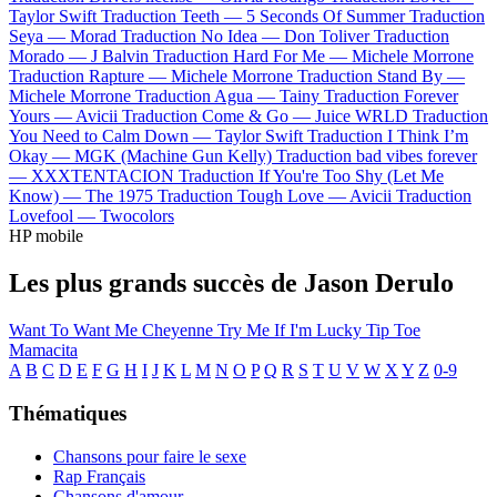
Taylor Swift
Traduction Teeth —
5 Seconds Of Summer
Traduction
Seya —
Morad
Traduction No Idea —
Don Toliver
Traduction
Morado —
J Balvin
Traduction Hard For Me —
Michele Morrone
Traduction Rapture —
Michele Morrone
Traduction Stand By —
Michele Morrone
Traduction Agua —
Tainy
Traduction Forever
Yours —
Avicii
Traduction Come & Go —
Juice WRLD
Traduction
You Need to Calm Down —
Taylor Swift
Traduction I Think I’m
Okay —
MGK (Machine Gun Kelly)
Traduction bad vibes forever
—
XXXTENTACION
Traduction If You're Too Shy (Let Me
Know) —
The 1975
Traduction Tough Love —
Avicii
Traduction
Lovefool —
Twocolors
HP mobile
Les plus grands succès de Jason Derulo
Want To Want Me
Cheyenne
Try Me
If I'm Lucky
Tip Toe
Mamacita
A
B
C
D
E
F
G
H
I
J
K
L
M
N
O
P
Q
R
S
T
U
V
W
X
Y
Z
0-9
Thématiques
Chansons pour faire le sexe
Rap Français
Chansons d'amour