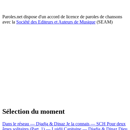
Paroles.net dispose d'un accord de licence de paroles de chansons
avec la
Société des Editeurs et Auteurs de Musique
(SEAM)
Sélection du moment
Dans le réseau — Djadja & Dinaz
Je la connais — SCH
Pour deux
âmes solitaires (Part. 1) — Luidji
Capitaine — Djadja & Dinaz
Dieu