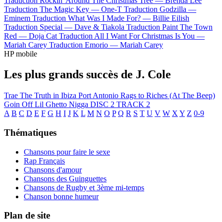
Traduction Rockin' Around The Christmas Tree —
Brenda Lee
Traduction The Magic Key —
One-T
Traduction Godzilla —
Eminem
Traduction What Was I Made For? —
Billie Eilish
Traduction Special —
Dave & Tiakola
Traduction Paint The Town
Red —
Doja Cat
Traduction All I Want For Christmas Is You —
Mariah Carey
Traduction Emorio —
Mariah Carey
HP mobile
Les plus grands succès de J. Cole
Trae The Truth in Ibiza
Port Antonio
Rags to Riches (At The Beep)
Goin Off
Lil Ghetto Nigga
DISC 2 TRACK 2
A
B
C
D
E
F
G
H
I
J
K
L
M
N
O
P
Q
R
S
T
U
V
W
X
Y
Z
0-9
Thématiques
Chansons pour faire le sexe
Rap Français
Chansons d'amour
Chansons des Guinguettes
Chansons de Rugby et 3ème mi-temps
Chanson bonne humeur
Plan de site