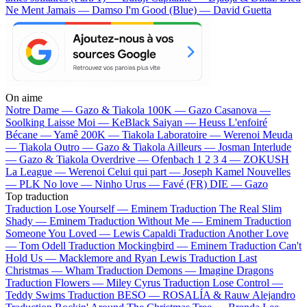
Ne Ment Jamais — Damso
I'm Good (Blue) — David Guetta
On aime
Notre Dame —
Gazo & Tiakola
100K —
Gazo
Casanova —
Soolking
Laisse Moi —
KeBlack
Saiyan —
Heuss L'enfoiré
Bécane —
Yamê
200K —
Tiakola
Laboratoire —
Werenoi
Meuda
—
Tiakola
Outro —
Gazo & Tiakola
Ailleurs —
Josman
Interlude
—
Gazo & Tiakola
Overdrive —
Ofenbach
1 2 3 4 —
ZOKUSH
La League —
Werenoi
Celui qui part —
Joseph Kamel
Nouvelles
—
PLK
No love —
Ninho
Urus —
Favé (FR)
DIE —
Gazo
Top traduction
Traduction Lose Yourself —
Eminem
Traduction The Real Slim
Shady —
Eminem
Traduction Without Me —
Eminem
Traduction
Someone You Loved —
Lewis Capaldi
Traduction Another Love
—
Tom Odell
Traduction Mockingbird —
Eminem
Traduction Can't
Hold Us —
Macklemore and Ryan Lewis
Traduction Last
Christmas —
Wham
Traduction Demons —
Imagine Dragons
Traduction Flowers —
Miley Cyrus
Traduction Lose Control —
Teddy Swims
Traduction BESO —
ROSALÍA & Rauw Alejandro