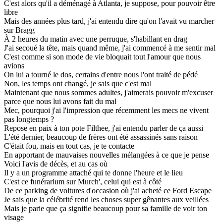
C'est alors qu'il a déménagé à Atlanta, je suppose, pour pouvoir être
libre
Mais des années plus tard, j'ai entendu dire qu'on l'avait vu marcher
sur Bragg
À 2 heures du matin avec une perruque, s'habillant en drag
J'ai secoué la tête, mais quand même, j'ai commencé à me sentir mal
C'est comme si son mode de vie bloquait tout l'amour que nous
avions
On lui a tourné le dos, certains d'entre nous l'ont traité de pédé
Non, les temps ont changé, je sais que c'est mal
Maintenant que nous sommes adultes, j'aimerais pouvoir m'excuser
parce que nous lui avons fait du mal
Mec, pourquoi j'ai l'impression que récemment les mecs ne vivent
pas longtemps ?
Repose en paix à ton pote Filthee, j'ai entendu parler de ça aussi
L'été dernier, beaucoup de frères ont été assassinés sans raison
C'était fou, mais en tout cas, je te contacte
En apportant de mauvaises nouvelles mélangées à ce que je pense
Voici l'avis de décès, et au cas où
Il y a un programme attaché qui te donne l'heure et le lieu
C'est ce funérarium sur Murch', celui qui est à côté
De ce parking de voitures d'occasion où j'ai acheté ce Ford Escape
Je sais que la célébrité rend les choses super gênantes aux veillées
Mais je parie que ça signifie beaucoup pour sa famille de voir ton
visage