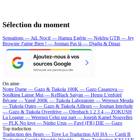
Sélection du moment
Sensations — JuL
Nocif — Hamza
Egérie — Nekfeu
GTB — Jey
Brownie
J'aime Bien ! — Josman
Pas là — Djadja & Dinaz
On aime
Notre Dame —
Gazo & Tiakola
100K —
Gazo
Casanova —
Soolking
Laisse Moi —
KeBlack
Saiyan —
Heuss L'enfoiré
Bécane —
Yamê
200K —
Tiakola
Laboratoire —
Werenoi
Meuda
—
Tiakola
Outro —
Gazo & Tiakola
Ailleurs —
Josman
Interlude
—
Gazo & Tiakola
Overdrive —
Ofenbach
1 2 3 4 —
ZOKUSH
La League —
Werenoi
Celui qui part —
Joseph Kamel
Nouvelles
—
PLK
No love —
Ninho
Urus —
Favé (FR)
DIE —
Gazo
Top traduction
Traduction des fleurs —
Tove Lo
Traduction AH HA —
Cardi B
Traduction Coulda Shoulda Woulda —
Russ
Traduction KYLIAN