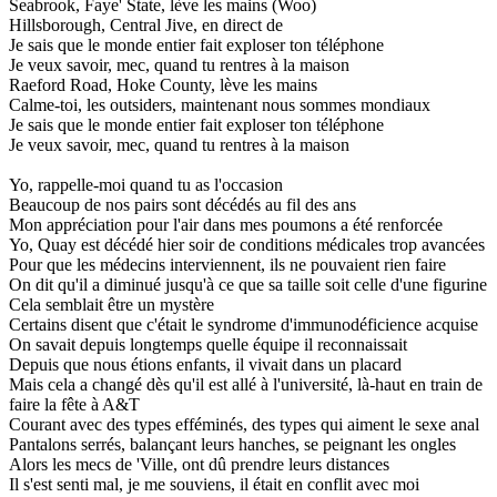
Seabrook, Faye' State, lève les mains (Woo)
Hillsborough, Central Jive, en direct de
Je sais que le monde entier fait exploser ton téléphone
Je veux savoir, mec, quand tu rentres à la maison
Raeford Road, Hoke County, lève les mains
Calme-toi, les outsiders, maintenant nous sommes mondiaux
Je sais que le monde entier fait exploser ton téléphone
Je veux savoir, mec, quand tu rentres à la maison
Yo, rappelle-moi quand tu as l'occasion
Beaucoup de nos pairs sont décédés au fil des ans
Mon appréciation pour l'air dans mes poumons a été renforcée
Yo, Quay est décédé hier soir de conditions médicales trop avancées
Pour que les médecins interviennent, ils ne pouvaient rien faire
On dit qu'il a diminué jusqu'à ce que sa taille soit celle d'une figurine
Cela semblait être un mystère
Certains disent que c'était le syndrome d'immunodéficience acquise
On savait depuis longtemps quelle équipe il reconnaissait
Depuis que nous étions enfants, il vivait dans un placard
Mais cela a changé dès qu'il est allé à l'université, là-haut en train de
faire la fête à A&T
Courant avec des types efféminés, des types qui aiment le sexe anal
Pantalons serrés, balançant leurs hanches, se peignant les ongles
Alors les mecs de 'Ville, ont dû prendre leurs distances
Il s'est senti mal, je me souviens, il était en conflit avec moi