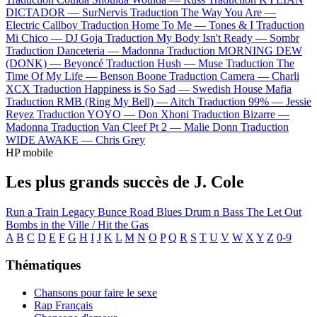
DICTADOR —
SurNervis
Traduction The Way You Are —
Electric Callboy
Traduction Home To Me —
Tones & I
Traduction
Mi Chico —
DJ Goja
Traduction My Body Isn't Ready —
Sombr
Traduction Danceteria —
Madonna
Traduction MORNING DEW
(DONK) —
Beyoncé
Traduction Hush —
Muse
Traduction The
Time Of My Life —
Benson Boone
Traduction Camera —
Charli
XCX
Traduction Happiness is So Sad —
Swedish House Mafia
Traduction RMB (Ring My Bell) —
Aitch
Traduction 99% —
Jessie
Reyez
Traduction YOYO —
Don Xhoni
Traduction Bizarre —
Madonna
Traduction Van Cleef Pt 2 —
Malie Donn
Traduction
WIDE AWAKE —
Chris Grey
HP mobile
Les plus grands succès de J. Cole
Run a Train
Legacy
Bunce Road Blues
Drum n Bass
The Let Out
Bombs in the Ville / Hit the Gas
A
B
C
D
E
F
G
H
I
J
K
L
M
N
O
P
Q
R
S
T
U
V
W
X
Y
Z
0-9
Thématiques
Chansons pour faire le sexe
Rap Français