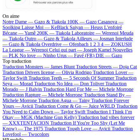
On aime
Notre Dame —
Gazo & Tiakola
100K —
Gazo
Casanova —
Soolking
Laisse Moi —
KeBlack
Saiyan —
Heuss L'enfoiré
Bécane —
Yamê
200K —
Tiakola
Laboratoire —
Werenoi
Meuda
—
Tiakola
Outro —
Gazo & Tiakola
Ailleurs —
Josman
Interlude
—
Gazo & Tiakola
Overdrive —
Ofenbach
1 2 3 4 —
ZOKUSH
La League —
Werenoi
Celui qui part —
Joseph Kamel
Nouvelles
—
PLK
No love —
Ninho
Urus —
Favé (FR)
DIE —
Gazo
Top traduction
Traduction Monsters —
James Blunt
Traduction Streets —
Doja Cat
Traduction Drivers license —
Olivia Rodrigo
Traduction Lover —
Taylor Swift
Traduction Teeth —
5 Seconds Of Summer
Traduction
Seya —
Morad
Traduction No Idea —
Don Toliver
Traduction
Morado —
J Balvin
Traduction Hard For Me —
Michele Morrone
Traduction Rapture —
Michele Morrone
Traduction Stand By —
Michele Morrone
Traduction Agua —
Tainy
Traduction Forever
Yours —
Avicii
Traduction Come & Go —
Juice WRLD
Traduction
You Need to Calm Down —
Taylor Swift
Traduction I Think I’m
Okay —
MGK (Machine Gun Kelly)
Traduction bad vibes forever
—
XXXTENTACION
Traduction If You're Too Shy (Let Me
Know) —
The 1975
Traduction Tough Love —
Avicii
Traduction
Lovefool —
Twocolors
HP mobile