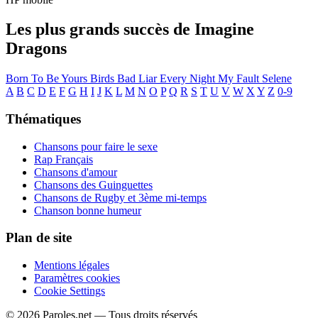
Les plus grands succès de Imagine
Dragons
Born To Be Yours
Birds
Bad Liar
Every Night
My Fault
Selene
A
B
C
D
E
F
G
H
I
J
K
L
M
N
O
P
Q
R
S
T
U
V
W
X
Y
Z
0-9
Thématiques
Chansons pour faire le sexe
Rap Français
Chansons d'amour
Chansons des Guinguettes
Chansons de Rugby et 3ème mi-temps
Chanson bonne humeur
Plan de site
Mentions légales
Paramètres cookies
Cookie Settings
© 2026 Paroles.net — Tous droits réservés