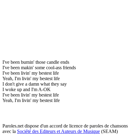
I've been burnin' those candle ends
I've been makin' some cool-ass friends
I've been livin' my bestest life
Yeah, I'm livin' my bestest life
I don't give a damn what they say
I woke up and I'm A-OK
I've been livin' my bestest life
Yeah, I'm livin' my bestest life
Paroles.net dispose d'un accord de licence de paroles de chansons
avec la
Société des Editeurs et Auteurs de Musique
(SEAM)