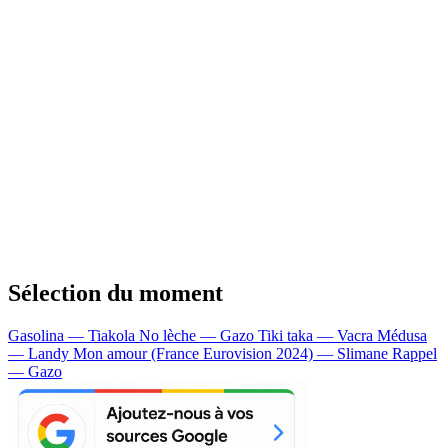
Sélection du moment
Gasolina — Tiakola
No lèche — Gazo
Tiki taka — Vacra
Médusa
— Landy
Mon amour (France Eurovision 2024) — Slimane
Rappel
— Gazo