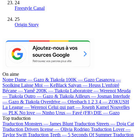
24
Freestyle Canal
25
Origin Story
On aime
Notre Dame —
Gazo & Tiakola
100K —
Gazo
Casanova —
Soolking
Laisse Moi —
KeBlack
Saiyan —
Heuss L'enfoiré
Bécane —
Yamê
200K —
Tiakola
Laboratoire —
Werenoi
Meuda
—
Tiakola
Outro —
Gazo & Tiakola
Ailleurs —
Josman
Interlude
—
Gazo & Tiakola
Overdrive —
Ofenbach
1 2 3 4 —
ZOKUSH
La League —
Werenoi
Celui qui part —
Joseph Kamel
Nouvelles
—
PLK
No love —
Ninho
Urus —
Favé (FR)
DIE —
Gazo
Top traduction
Traduction Monsters —
James Blunt
Traduction Streets —
Doja Cat
Traduction Drivers license —
Olivia Rodrigo
Traduction Lover —
Taylor Swift
Traduction Teeth —
5 Seconds Of Summer
Traduction