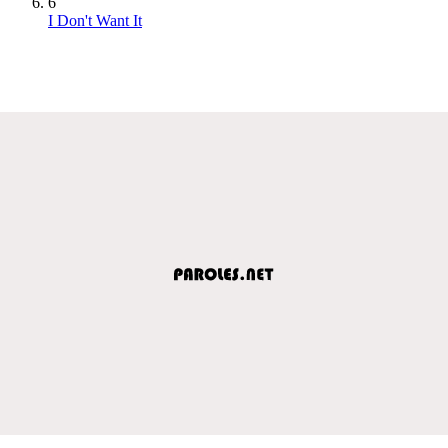
6
I Don't Want It