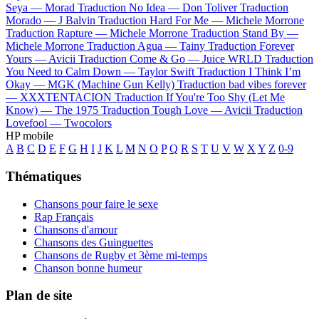
Seya —
Morad
Traduction No Idea —
Don Toliver
Traduction
Morado —
J Balvin
Traduction Hard For Me —
Michele Morrone
Traduction Rapture —
Michele Morrone
Traduction Stand By —
Michele Morrone
Traduction Agua —
Tainy
Traduction Forever
Yours —
Avicii
Traduction Come & Go —
Juice WRLD
Traduction
You Need to Calm Down —
Taylor Swift
Traduction I Think I’m
Okay —
MGK (Machine Gun Kelly)
Traduction bad vibes forever
—
XXXTENTACION
Traduction If You're Too Shy (Let Me
Know) —
The 1975
Traduction Tough Love —
Avicii
Traduction
Lovefool —
Twocolors
HP mobile
A
B
C
D
E
F
G
H
I
J
K
L
M
N
O
P
Q
R
S
T
U
V
W
X
Y
Z
0-9
Thématiques
Chansons pour faire le sexe
Rap Français
Chansons d'amour
Chansons des Guinguettes
Chansons de Rugby et 3ème mi-temps
Chanson bonne humeur
Plan de site