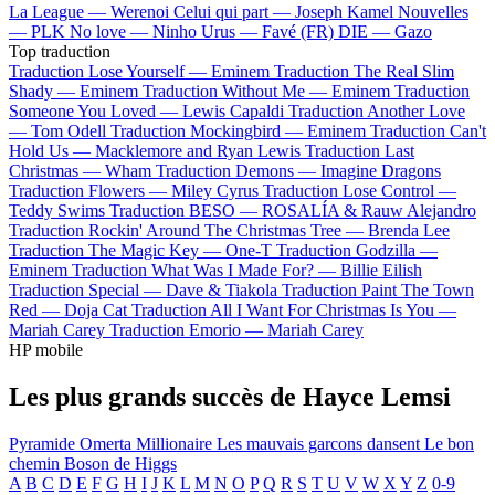
La League —
Werenoi
Celui qui part —
Joseph Kamel
Nouvelles
—
PLK
No love —
Ninho
Urus —
Favé (FR)
DIE —
Gazo
Top traduction
Traduction Lose Yourself —
Eminem
Traduction The Real Slim
Shady —
Eminem
Traduction Without Me —
Eminem
Traduction
Someone You Loved —
Lewis Capaldi
Traduction Another Love
—
Tom Odell
Traduction Mockingbird —
Eminem
Traduction Can't
Hold Us —
Macklemore and Ryan Lewis
Traduction Last
Christmas —
Wham
Traduction Demons —
Imagine Dragons
Traduction Flowers —
Miley Cyrus
Traduction Lose Control —
Teddy Swims
Traduction BESO —
ROSALÍA & Rauw Alejandro
Traduction Rockin' Around The Christmas Tree —
Brenda Lee
Traduction The Magic Key —
One-T
Traduction Godzilla —
Eminem
Traduction What Was I Made For? —
Billie Eilish
Traduction Special —
Dave & Tiakola
Traduction Paint The Town
Red —
Doja Cat
Traduction All I Want For Christmas Is You —
Mariah Carey
Traduction Emorio —
Mariah Carey
HP mobile
Les plus grands succès de Hayce Lemsi
Pyramide
Omerta
Millionaire
Les mauvais garcons dansent
Le bon
chemin
Boson de Higgs
A
B
C
D
E
F
G
H
I
J
K
L
M
N
O
P
Q
R
S
T
U
V
W
X
Y
Z
0-9