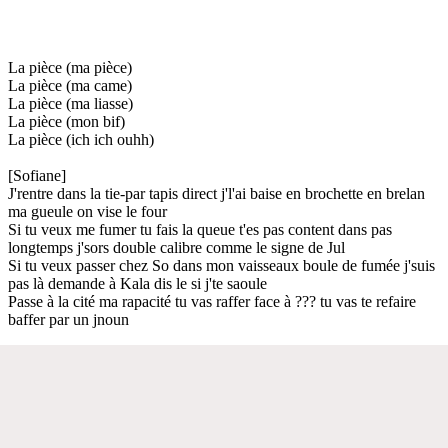
La pièce (ma pièce)
La pièce (ma came)
La pièce (ma liasse)
La pièce (mon bif)
La pièce (ich ich ouhh)
[Sofiane]
J'rentre dans la tie-par tapis direct j'l'ai baise en brochette en brelan
ma gueule on vise le four
Si tu veux me fumer tu fais la queue t'es pas content dans pas
longtemps j'sors double calibre comme le signe de Jul
Si tu veux passer chez So dans mon vaisseaux boule de fumée j'suis
pas là demande à Kala dis le si j'te saoule
Passe à la cité ma rapacité tu vas raffer face à ??? tu vas te refaire
baffer par un jnoun