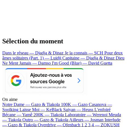
Sélection du moment
Dans le réseau — Djadja & Dinaz
Je la connais — SCH
Pour deux
âmes solitaires (Part. 1) — Luidji
Capitaine — Djadja & Dinaz
Dieu
Ne Ment Jamais — Damso
I'm Good (Blue) — David Guetta
On aime
Notre Dame —
Gazo & Tiakola
100K —
Gazo
Casanova —
Soolking
Laisse Moi —
KeBlack
Saiyan —
Heuss L'enfoiré
Bécane —
Yamê
200K —
Tiakola
Laboratoire —
Werenoi
Meuda
—
Tiakola
Outro —
Gazo & Tiakola
Ailleurs —
Josman
Interlude
—
Gazo & Tiakola
Overdrive —
Ofenbach
1 2 3 4 —
ZOKUSH