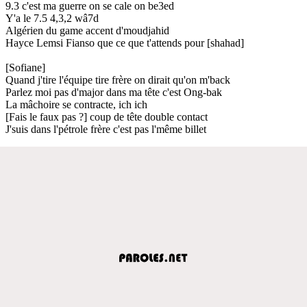
9.3 c'est ma guerre on se cale on be3ed
Y'a le 7.5 4,3,2 wâ7d
Algérien du game accent d'moudjahid
Hayce Lemsi Fianso que ce que t'attends pour [shahad]
[Sofiane]
Quand j'tire l'équipe tire frère on dirait qu'on m'back
Parlez moi pas d'major dans ma tête c'est Ong-bak
La mâchoire se contracte, ich ich
[Fais le faux pas ?] coup de tête double contact
J'suis dans l'pétrole frère c'est pas l'même billet