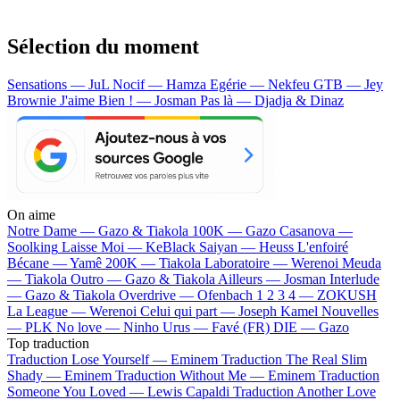
Sélection du moment
Sensations — JuL
Nocif — Hamza
Egérie — Nekfeu
GTB — Jey
Brownie
J'aime Bien ! — Josman
Pas là — Djadja & Dinaz
On aime
Notre Dame —
Gazo & Tiakola
100K —
Gazo
Casanova —
Soolking
Laisse Moi —
KeBlack
Saiyan —
Heuss L'enfoiré
Bécane —
Yamê
200K —
Tiakola
Laboratoire —
Werenoi
Meuda
—
Tiakola
Outro —
Gazo & Tiakola
Ailleurs —
Josman
Interlude
—
Gazo & Tiakola
Overdrive —
Ofenbach
1 2 3 4 —
ZOKUSH
La League —
Werenoi
Celui qui part —
Joseph Kamel
Nouvelles
—
PLK
No love —
Ninho
Urus —
Favé (FR)
DIE —
Gazo
Top traduction
Traduction Lose Yourself —
Eminem
Traduction The Real Slim
Shady —
Eminem
Traduction Without Me —
Eminem
Traduction
Someone You Loved —
Lewis Capaldi
Traduction Another Love