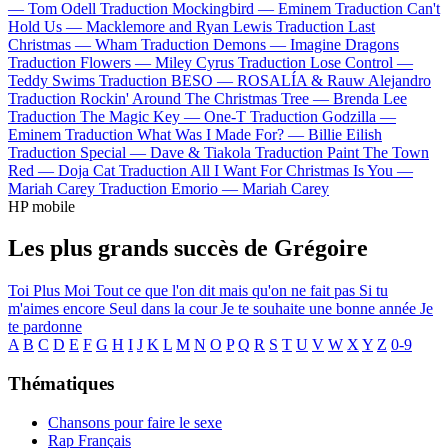
—
Tom Odell
Traduction Mockingbird —
Eminem
Traduction Can't
Hold Us —
Macklemore and Ryan Lewis
Traduction Last
Christmas —
Wham
Traduction Demons —
Imagine Dragons
Traduction Flowers —
Miley Cyrus
Traduction Lose Control —
Teddy Swims
Traduction BESO —
ROSALÍA & Rauw Alejandro
Traduction Rockin' Around The Christmas Tree —
Brenda Lee
Traduction The Magic Key —
One-T
Traduction Godzilla —
Eminem
Traduction What Was I Made For? —
Billie Eilish
Traduction Special —
Dave & Tiakola
Traduction Paint The Town
Red —
Doja Cat
Traduction All I Want For Christmas Is You —
Mariah Carey
Traduction Emorio —
Mariah Carey
HP mobile
Les plus grands succès de Grégoire
Toi Plus Moi
Tout ce que l'on dit mais qu'on ne fait pas
Si tu
m'aimes encore
Seul dans la cour
Je te souhaite une bonne année
Je
te pardonne
A
B
C
D
E
F
G
H
I
J
K
L
M
N
O
P
Q
R
S
T
U
V
W
X
Y
Z
0-9
Thématiques
Chansons pour faire le sexe
Rap Français