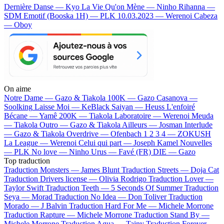
Dernière Danse — Kyo
La Vie Qu'on Mène — Ninho
Rihanna —
SDM
Emotif (Booska 1H) — PLK
10.03.2023 — Werenoi
Cabeza
— Oboy
On aime
Notre Dame —
Gazo & Tiakola
100K —
Gazo
Casanova —
Soolking
Laisse Moi —
KeBlack
Saiyan —
Heuss L'enfoiré
Bécane —
Yamê
200K —
Tiakola
Laboratoire —
Werenoi
Meuda
—
Tiakola
Outro —
Gazo & Tiakola
Ailleurs —
Josman
Interlude
—
Gazo & Tiakola
Overdrive —
Ofenbach
1 2 3 4 —
ZOKUSH
La League —
Werenoi
Celui qui part —
Joseph Kamel
Nouvelles
—
PLK
No love —
Ninho
Urus —
Favé (FR)
DIE —
Gazo
Top traduction
Traduction Monsters —
James Blunt
Traduction Streets —
Doja Cat
Traduction Drivers license —
Olivia Rodrigo
Traduction Lover —
Taylor Swift
Traduction Teeth —
5 Seconds Of Summer
Traduction
Seya —
Morad
Traduction No Idea —
Don Toliver
Traduction
Morado —
J Balvin
Traduction Hard For Me —
Michele Morrone
Traduction Rapture —
Michele Morrone
Traduction Stand By —
Michele Morrone
Traduction Agua —
Tainy
Traduction Forever