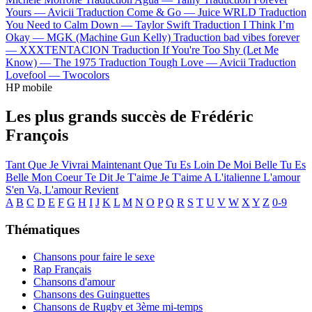
Yours —
Avicii
Traduction Come & Go —
Juice WRLD
Traduction
You Need to Calm Down —
Taylor Swift
Traduction I Think I’m
Okay —
MGK (Machine Gun Kelly)
Traduction bad vibes forever
—
XXXTENTACION
Traduction If You're Too Shy (Let Me
Know) —
The 1975
Traduction Tough Love —
Avicii
Traduction
Lovefool —
Twocolors
HP mobile
Les plus grands succès de Frédéric
François
Tant Que Je Vivrai
Maintenant Que Tu Es Loin De Moi
Belle Tu Es
Belle
Mon Coeur Te Dit Je T'aime
Je T'aime A L'italienne
L'amour
S'en Va, L'amour Revient
A
B
C
D
E
F
G
H
I
J
K
L
M
N
O
P
Q
R
S
T
U
V
W
X
Y
Z
0-9
Thématiques
Chansons pour faire le sexe
Rap Français
Chansons d'amour
Chansons des Guinguettes
Chansons de Rugby et 3ème mi-temps