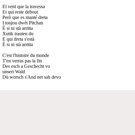
El vent que la travessa
Et qui reste debout
Però que es manté dreta
I toujou dwèt Pitchan
È si ni stà arritta
Xutik irauten du
E qui dreta s'està
È si ni stà arritta
C'est l'histoire du monde
T'en verras pas la fin
Des esch a Geschecht vo
unseri Wald
Dü worsch s'And net sah devo