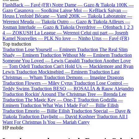
FlashBack —
Favé (FR)
Notre Dame —
Gazo & Tiakola
100K —
Gazo
Casanova —
Soolking
Laisse Moi —
KeBlack
Saiyan —
Heuss L'enfoiré
Bécane —
Yamê
200K —
Tiakola
Laboratoire —
Werenoi
Meuda —
Tiakola
Outro —
Gazo & Tiakola
Ailleurs —
Josman
Interlude —
Gazo & Tiakola
Overdrive —
Ofenbach
1 2 3
4 —
ZOKUSH
La League —
Werenoi
Celui qui part —
Joseph
Kamel
Nouvelles —
PLK
No love —
Ninho
Urus —
Favé (FR)
Top traduction
Traduction Lose Yourself —
Eminem
Traduction The Real Slim
Shady —
Eminem
Traduction Without Me —
Eminem
Traduction
Someone You Loved —
Lewis Capaldi
Traduction Another Love
—
Tom Odell
Traduction Can't Hold Us —
Macklemore and Ryan
Lewis
Traduction Mockingbird —
Eminem
Traduction Last
Christmas —
Wham
Traduction Demons —
Imagine Dragons
Traduction Flowers —
Miley Cyrus
Traduction Lose Control —
Teddy Swims
Traduction BESO —
ROSALÍA & Rauw Alejandro
Traduction Rockin' Around The Christmas Tree —
Brenda Lee
Traduction The Magic Key —
One-T
Traduction Godzilla —
Eminem
Traduction What Was I Made For? —
Billie Eilish
Traduction Emorio —
Billie Eilish
Traduction Special —
Dave &
Tiakola
Traduction Daylight —
David Kushner
Traduction All I
Want For Christmas Is You —
Mariah Carey
HP mobile