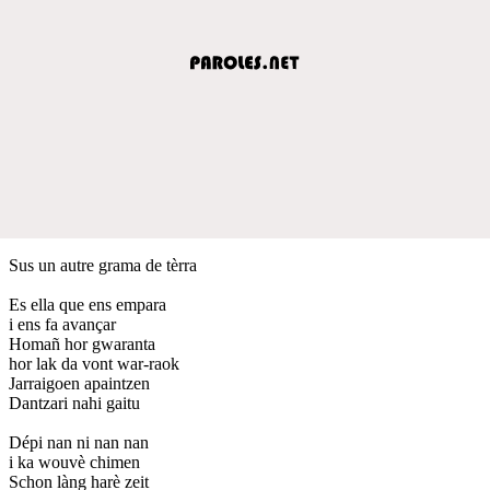
Sus un autre grama de tèrra
Es ella que ens empara
i ens fa avançar
Homañ hor gwaranta
hor lak da vont war-raok
Jarraigoen apaintzen
Dantzari nahi gaitu
Dépi nan ni nan nan
i ka wouvè chimen
Schon làng harè zeit