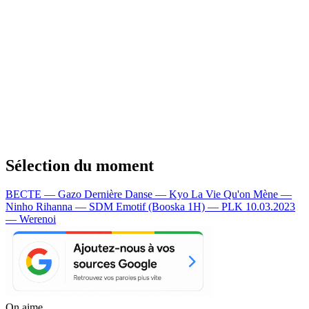
Sélection du moment
BECTE — Gazo
Dernière Danse — Kyo
La Vie Qu'on Mène —
Ninho
Rihanna — SDM
Emotif (Booska 1H) — PLK
10.03.2023
— Werenoi
On aime