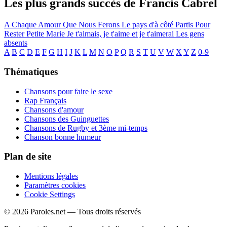
Les plus grands succès de Francis Cabrel
A Chaque Amour Que Nous Ferons
Le pays d'à côté
Partis Pour
Rester
Petite Marie
Je t'aimais, je t'aime et je t'aimerai
Les gens
absents
A
B
C
D
E
F
G
H
I
J
K
L
M
N
O
P
Q
R
S
T
U
V
W
X
Y
Z
0-9
Thématiques
Chansons pour faire le sexe
Rap Français
Chansons d'amour
Chansons des Guinguettes
Chansons de Rugby et 3ème mi-temps
Chanson bonne humeur
Plan de site
Mentions légales
Paramètres cookies
Cookie Settings
© 2026 Paroles.net — Tous droits réservés