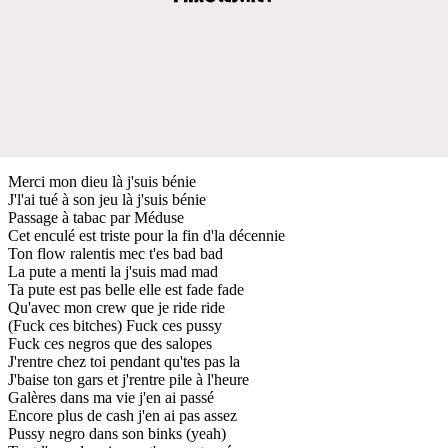
Merci mon dieu là j'suis bénie
J'l'ai tué à son jeu là j'suis bénie
Passage à tabac par Méduse
Cet enculé est triste pour la fin d'la décennie
Ton flow ralentis mec t'es bad bad
La pute a menti la j'suis mad mad
Ta pute est pas belle elle est fade fade
Qu'avec mon crew que je ride ride
(Fuck ces bitches) Fuck ces pussy
Fuck ces negros que des salopes
J'rentre chez toi pendant qu'tes pas la
J'baise ton gars et j'rentre pile à l'heure
Galères dans ma vie j'en ai passé
Encore plus de cash j'en ai pas assez
Pussy negro dans son binks (yeah)