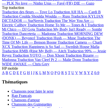
—
PLK
No love —
Ninho
Urus —
Favé (FR)
DIE —
Gazo
Top traduction
Traduction des fleurs —
Tove Lo
Traduction AH HA —
Cardi B
Traduction Coulda Shoulda Woulda —
Russ
Traduction KYLIAN
DICTADOR —
SurNervis
Traduction The Way You Are —
Electric Callboy
Traduction Home To Me —
Tones & I
Traduction
Mi Chico —
DJ Goja
Traduction My Body Isn't Ready —
Sombr
Traduction Danceteria —
Madonna
Traduction MORNING DEW
(DONK) —
Beyoncé
Traduction Hush —
Muse
Traduction The
Time Of My Life —
Benson Boone
Traduction Camera —
Charli
XCX
Traduction Happiness is So Sad —
Swedish House Mafia
Traduction RMB (Ring My Bell) —
Aitch
Traduction 99% —
Jessie
Reyez
Traduction YOYO —
Don Xhoni
Traduction Bizarre —
Madonna
Traduction Van Cleef Pt 2 —
Malie Donn
Traduction
WIDE AWAKE —
Chris Grey
HP mobile
A
B
C
D
E
F
G
H
I
J
K
L
M
N
O
P
Q
R
S
T
U
V
W
X
Y
Z
0-9
Thématiques
Chansons pour faire le sexe
Rap Français
Chansons d'amour
Chansons des Guinguettes