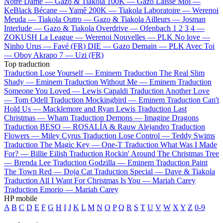
Notre Dame —
Gazo & Tiakola
100K —
Gazo
Laisse Moi —
KeBlack
Bécane —
Yamê
200K —
Tiakola
Laboratoire —
Werenoi
Meuda —
Tiakola
Outro —
Gazo & Tiakola
Ailleurs —
Josman
Interlude —
Gazo & Tiakola
Overdrive —
Ofenbach
1 2 3 4 —
ZOKUSH
La League —
Werenoi
Nouvelles —
PLK
No love —
Ninho
Urus —
Favé (FR)
DIE —
Gazo
Demain —
PLK
Avec Toi
—
Oboy
Akrapo 7 —
Uzi (FR)
Top traduction
Traduction Lose Yourself —
Eminem
Traduction The Real Slim
Shady —
Eminem
Traduction Without Me —
Eminem
Traduction
Someone You Loved —
Lewis Capaldi
Traduction Another Love
—
Tom Odell
Traduction Mockingbird —
Eminem
Traduction Can't
Hold Us —
Macklemore and Ryan Lewis
Traduction Last
Christmas —
Wham
Traduction Demons —
Imagine Dragons
Traduction BESO —
ROSALÍA & Rauw Alejandro
Traduction
Flowers —
Miley Cyrus
Traduction Lose Control —
Teddy Swims
Traduction The Magic Key —
One-T
Traduction What Was I Made
For? —
Billie Eilish
Traduction Rockin' Around The Christmas Tree
—
Brenda Lee
Traduction Godzilla —
Eminem
Traduction Paint
The Town Red —
Doja Cat
Traduction Special —
Dave & Tiakola
Traduction All I Want For Christmas Is You —
Mariah Carey
Traduction Emorio —
Mariah Carey
HP mobile
A
B
C
D
E
F
G
H
I
J
K
L
M
N
O
P
Q
R
S
T
U
V
W
X
Y
Z
0-9