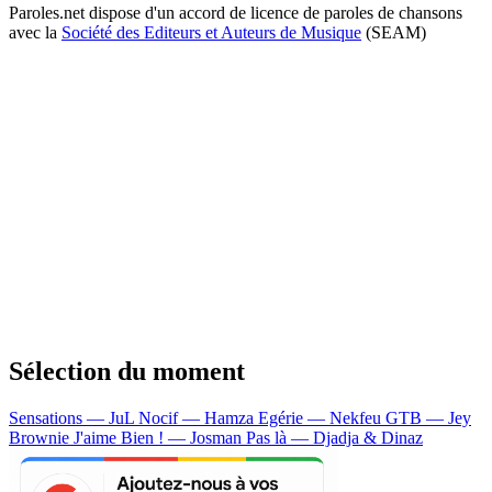
Paroles.net dispose d'un accord de licence de paroles de chansons
avec la
Société des Editeurs et Auteurs de Musique
(SEAM)
Sélection du moment
Sensations — JuL
Nocif — Hamza
Egérie — Nekfeu
GTB — Jey
Brownie
J'aime Bien ! — Josman
Pas là — Djadja & Dinaz