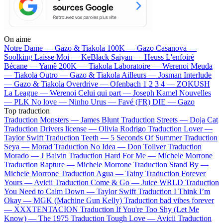
On aime
Notre Dame —
Gazo & Tiakola
100K —
Gazo
Casanova —
Soolking
Laisse Moi —
KeBlack
Saiyan —
Heuss L'enfoiré
Bécane —
Yamê
200K —
Tiakola
Laboratoire —
Werenoi
Meuda
—
Tiakola
Outro —
Gazo & Tiakola
Ailleurs —
Josman
Interlude
—
Gazo & Tiakola
Overdrive —
Ofenbach
1 2 3 4 —
ZOKUSH
La League —
Werenoi
Celui qui part —
Joseph Kamel
Nouvelles
—
PLK
No love —
Ninho
Urus —
Favé (FR)
DIE —
Gazo
Top traduction
Traduction Monsters —
James Blunt
Traduction Streets —
Doja Cat
Traduction Drivers license —
Olivia Rodrigo
Traduction Lover —
Taylor Swift
Traduction Teeth —
5 Seconds Of Summer
Traduction
Seya —
Morad
Traduction No Idea —
Don Toliver
Traduction
Morado —
J Balvin
Traduction Hard For Me —
Michele Morrone
Traduction Rapture —
Michele Morrone
Traduction Stand By —
Michele Morrone
Traduction Agua —
Tainy
Traduction Forever
Yours —
Avicii
Traduction Come & Go —
Juice WRLD
Traduction
You Need to Calm Down —
Taylor Swift
Traduction I Think I’m
Okay —
MGK (Machine Gun Kelly)
Traduction bad vibes forever
—
XXXTENTACION
Traduction If You're Too Shy (Let Me
Know) —
The 1975
Traduction Tough Love —
Avicii
Traduction