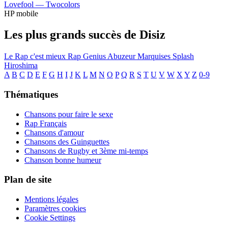
Lovefool —
Twocolors
HP mobile
Les plus grands succès de Disiz
Le Rap c'est mieux
Rap Genius
Abuzeur
Marquises
Splash
Hiroshima
A
B
C
D
E
F
G
H
I
J
K
L
M
N
O
P
Q
R
S
T
U
V
W
X
Y
Z
0-9
Thématiques
Chansons pour faire le sexe
Rap Français
Chansons d'amour
Chansons des Guinguettes
Chansons de Rugby et 3ème mi-temps
Chanson bonne humeur
Plan de site
Mentions légales
Paramètres cookies
Cookie Settings