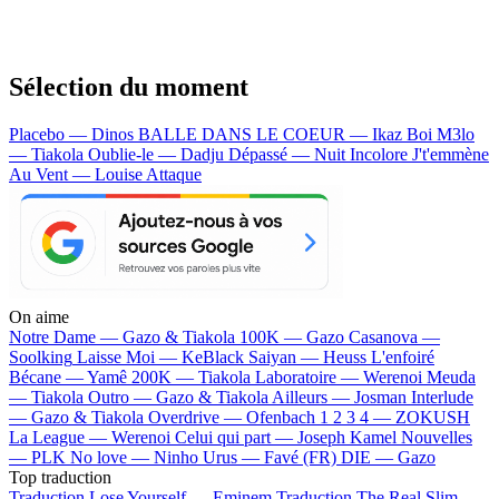
Sélection du moment
Placebo — Dinos
BALLE DANS LE COEUR — Ikaz Boi
M3lo
— Tiakola
Oublie-le — Dadju
Dépassé — Nuit Incolore
J't'emmène
Au Vent — Louise Attaque
On aime
Notre Dame —
Gazo & Tiakola
100K —
Gazo
Casanova —
Soolking
Laisse Moi —
KeBlack
Saiyan —
Heuss L'enfoiré
Bécane —
Yamê
200K —
Tiakola
Laboratoire —
Werenoi
Meuda
—
Tiakola
Outro —
Gazo & Tiakola
Ailleurs —
Josman
Interlude
—
Gazo & Tiakola
Overdrive —
Ofenbach
1 2 3 4 —
ZOKUSH
La League —
Werenoi
Celui qui part —
Joseph Kamel
Nouvelles
—
PLK
No love —
Ninho
Urus —
Favé (FR)
DIE —
Gazo
Top traduction
Traduction Lose Yourself —
Eminem
Traduction The Real Slim