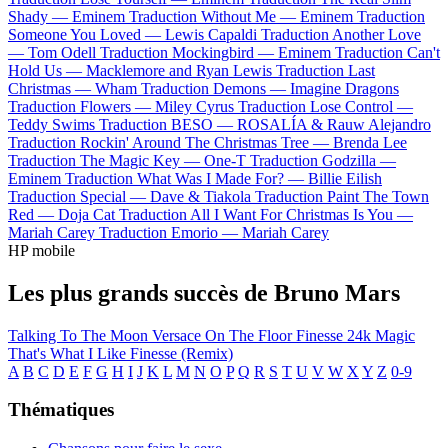
Shady —
Eminem
Traduction Without Me —
Eminem
Traduction
Someone You Loved —
Lewis Capaldi
Traduction Another Love
—
Tom Odell
Traduction Mockingbird —
Eminem
Traduction Can't
Hold Us —
Macklemore and Ryan Lewis
Traduction Last
Christmas —
Wham
Traduction Demons —
Imagine Dragons
Traduction Flowers —
Miley Cyrus
Traduction Lose Control —
Teddy Swims
Traduction BESO —
ROSALÍA & Rauw Alejandro
Traduction Rockin' Around The Christmas Tree —
Brenda Lee
Traduction The Magic Key —
One-T
Traduction Godzilla —
Eminem
Traduction What Was I Made For? —
Billie Eilish
Traduction Special —
Dave & Tiakola
Traduction Paint The Town
Red —
Doja Cat
Traduction All I Want For Christmas Is You —
Mariah Carey
Traduction Emorio —
Mariah Carey
HP mobile
Les plus grands succès de Bruno Mars
Talking To The Moon
Versace On The Floor
Finesse
24k Magic
That's What I Like
Finesse (Remix)
A
B
C
D
E
F
G
H
I
J
K
L
M
N
O
P
Q
R
S
T
U
V
W
X
Y
Z
0-9
Thématiques