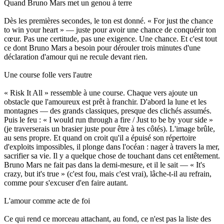
Quand Bruno Mars met un genou à terre
Dès les premières secondes, le ton est donné. « For just the chance
to win your heart » — juste pour avoir une chance de conquérir ton
cœur. Pas une certitude, pas une exigence. Une chance. Et c'est tout
ce dont Bruno Mars a besoin pour dérouler trois minutes d'une
déclaration d'amour qui ne recule devant rien.
Une course folle vers l'autre
« Risk It All » ressemble à une course. Chaque vers ajoute un
obstacle que l'amoureux est prêt à franchir. D'abord la lune et les
montagnes — des grands classiques, presque des clichés assumés.
Puis le feu : « I would run through a fire / Just to be by your side »
(je traverserais un brasier juste pour être à tes côtés). L'image brûle,
au sens propre. Et quand on croit qu'il a épuisé son répertoire
d'exploits impossibles, il plonge dans l'océan : nager à travers la mer,
sacrifier sa vie. Il y a quelque chose de touchant dans cet entêtement.
Bruno Mars ne fait pas dans la demi-mesure, et il le sait — « It's
crazy, but it's true » (c'est fou, mais c'est vrai), lâche-t-il au refrain,
comme pour s'excuser d'en faire autant.
L'amour comme acte de foi
Ce qui rend ce morceau attachant, au fond, ce n'est pas la liste des