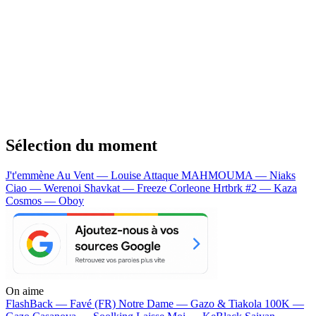
Sélection du moment
J't'emmène Au Vent — Louise Attaque
MAHMOUMA — Niaks
Ciao — Werenoi
Shavkat — Freeze Corleone
Hrtbrk #2 — Kaza
Cosmos — Oboy
On aime
FlashBack —
Favé (FR)
Notre Dame —
Gazo & Tiakola
100K —