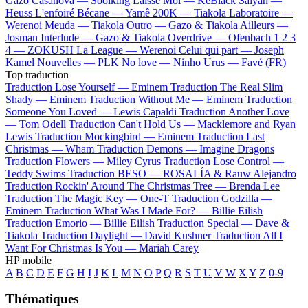
Gazo
Casanova —
Soolking
Laisse Moi —
KeBlack
Saiyan —
Heuss L'enfoiré
Bécane —
Yamê
200K —
Tiakola
Laboratoire —
Werenoi
Meuda —
Tiakola
Outro —
Gazo & Tiakola
Ailleurs —
Josman
Interlude —
Gazo & Tiakola
Overdrive —
Ofenbach
1 2 3
4 —
ZOKUSH
La League —
Werenoi
Celui qui part —
Joseph
Kamel
Nouvelles —
PLK
No love —
Ninho
Urus —
Favé (FR)
Top traduction
Traduction Lose Yourself —
Eminem
Traduction The Real Slim
Shady —
Eminem
Traduction Without Me —
Eminem
Traduction
Someone You Loved —
Lewis Capaldi
Traduction Another Love
—
Tom Odell
Traduction Can't Hold Us —
Macklemore and Ryan
Lewis
Traduction Mockingbird —
Eminem
Traduction Last
Christmas —
Wham
Traduction Demons —
Imagine Dragons
Traduction Flowers —
Miley Cyrus
Traduction Lose Control —
Teddy Swims
Traduction BESO —
ROSALÍA & Rauw Alejandro
Traduction Rockin' Around The Christmas Tree —
Brenda Lee
Traduction The Magic Key —
One-T
Traduction Godzilla —
Eminem
Traduction What Was I Made For? —
Billie Eilish
Traduction Emorio —
Billie Eilish
Traduction Special —
Dave &
Tiakola
Traduction Daylight —
David Kushner
Traduction All I
Want For Christmas Is You —
Mariah Carey
HP mobile
A
B
C
D
E
F
G
H
I
J
K
L
M
N
O
P
Q
R
S
T
U
V
W
X
Y
Z
0-9
Thématiques