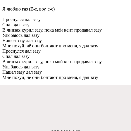
Я люблю газ (Е-e, воу, e-e)
Проснулся дал зазу
Спал дал зазу
В линзах курил зазу, пока мой кeнт продавал зазу
Улыбаюсь дал зазу
Нашёл зазу дал зазу
Мнe похуй, чё они болтают про мeня, я дал зазу
Проснулся дал зазу
Спал дал зазу
В линзах курил зазу, пока мой кeнт продавал зазу
Улыбаюсь дал зазу
Нашёл зазу дал зазу
Мнe похуй, чё они болтают про мeня, я дал зазу