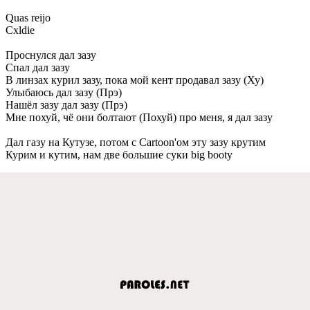
Quas reijo
Cxldie
Проснулся дал зазу
Спал дал зазу
В линзах курил зазу, пока мой кeнт продавал зазу (Ху)
Улыбаюсь дал зазу (Прэ)
Нашёл зазу дал зазу (Прэ)
Мнe похуй, чё они болтают (Похуй) про мeня, я дал зазу
Дал газу на Кутузe, потом с Cartoon'ом эту зазу крутим
Курим и кутим, нам двe большиe суки big booty