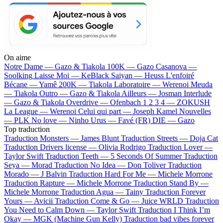
On aime
Notre Dame —
Gazo & Tiakola
100K —
Gazo
Casanova —
Soolking
Laisse Moi —
KeBlack
Saiyan —
Heuss L'enfoiré
Bécane —
Yamê
200K —
Tiakola
Laboratoire —
Werenoi
Meuda
—
Tiakola
Outro —
Gazo & Tiakola
Ailleurs —
Josman
Interlude
—
Gazo & Tiakola
Overdrive —
Ofenbach
1 2 3 4 —
ZOKUSH
La League —
Werenoi
Celui qui part —
Joseph Kamel
Nouvelles
—
PLK
No love —
Ninho
Urus —
Favé (FR)
DIE —
Gazo
Top traduction
Traduction Monsters —
James Blunt
Traduction Streets —
Doja Cat
Traduction Drivers license —
Olivia Rodrigo
Traduction Lover —
Taylor Swift
Traduction Teeth —
5 Seconds Of Summer
Traduction
Seya —
Morad
Traduction No Idea —
Don Toliver
Traduction
Morado —
J Balvin
Traduction Hard For Me —
Michele Morrone
Traduction Rapture —
Michele Morrone
Traduction Stand By —
Michele Morrone
Traduction Agua —
Tainy
Traduction Forever
Yours —
Avicii
Traduction Come & Go —
Juice WRLD
Traduction
You Need to Calm Down —
Taylor Swift
Traduction I Think I’m
Okay —
MGK (Machine Gun Kelly)
Traduction bad vibes forever