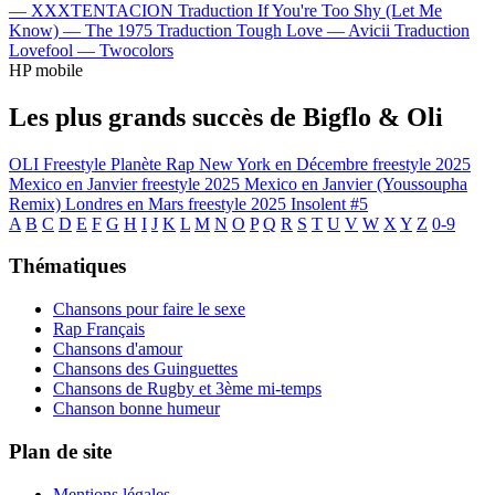
—
XXXTENTACION
Traduction If You're Too Shy (Let Me
Know) —
The 1975
Traduction Tough Love —
Avicii
Traduction
Lovefool —
Twocolors
HP mobile
Les plus grands succès de Bigflo & Oli
OLI Freestyle Planète Rap
New York en Décembre freestyle 2025
Mexico en Janvier freestyle 2025
Mexico en Janvier (Youssoupha
Remix)
Londres en Mars freestyle 2025
Insolent #5
A
B
C
D
E
F
G
H
I
J
K
L
M
N
O
P
Q
R
S
T
U
V
W
X
Y
Z
0-9
Thématiques
Chansons pour faire le sexe
Rap Français
Chansons d'amour
Chansons des Guinguettes
Chansons de Rugby et 3ème mi-temps
Chanson bonne humeur
Plan de site
Mentions légales