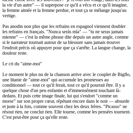
la vie d'un autre" — il superpose ce qu'il a vécu et ce qu'il imagine,
la femme aimée et la femme perdue, et tout ça se mélange jusqu'au
vertige.
Pas anodin non plus que les refrains en espagnol viennent doubler
les refrains en français. "Nunca serás mía" — "tu ne seras jamais
mienne" — c'est la même phrase dite depuis un autre angle, comme
si le narrateur tournait autour de sa blessure sans jamais trouver
l'endroit précis où appuyer pour que ça s'arrête. La langue change, la
douleur reste.
Le cri du "aime-moi"
Le moment le plus nu de la chanson arrive avec le couplet de Bigflo,
une litanie de "aime-moi" qui accumule les promesses au
conditionnel — tout ce qu'il ferait, tout ce qu'il pourrait être. Il y a
quelque chose d'un peu enfantin et d'immensément touchant là-
dedans. Et puis cette image finale, lui qui s'endort "comme un
morse" sur son propre cœur, répétant encore dans le noir — absurde
et juste à la fois, comme souvent chez les deux frères. "Picasso" ne
résout rien, ne conclut rien. Elle tourne, comme les pensées tournent.
C'est peut-être pour ça qu'elle reste.