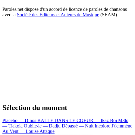
Paroles.net dispose d'un accord de licence de paroles de chansons
avec la
Société des Editeurs et Auteurs de Musique
(SEAM)
Sélection du moment
Placebo — Dinos
BALLE DANS LE COEUR — Ikaz Boi
M3lo
— Tiakola
Oublie-le — Dadju
Dépassé — Nuit Incolore
J't'emmène
Au Vent — Louise Attaque