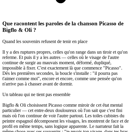
Que racontent les paroles de la chanson Picasso de
Bigflo & Oli ?
Quand les souvenirs refusent de tenir en place
Il y a des ruptures propres, celles qu'on range dans un tiroir et qu'on
referme. Et puis il y a les autres — celles où le visage de l'autre
continue de surgir au mauvais moment, déformé, dupliqué,
impossible à fixer. C'est exactement là que commence "Picasso".
Dès les premières secondes, la boucle s'installe : "il pourra pas
t'aimer comme moi", encore et encore, comme une pensée qu'on
n'arrive pas à chasser avant de dormir.
Un tableau qui ne tient pas ensemble
Bigflo & Oli choisissent Picasso comme miroir de cet état mental
particulier — cet entre-deux douloureux où l'on sait que c'est fini
mais où l'on continue de voir l'autre partout. Les toiles cubistes du
peintre espagnol décomposent les visages, les montrent de face et de
profil en même temps, sans logique apparente. Le narrateur fait la
même chose avec ses souvenirs : "je revois ton visage, dans tes bras