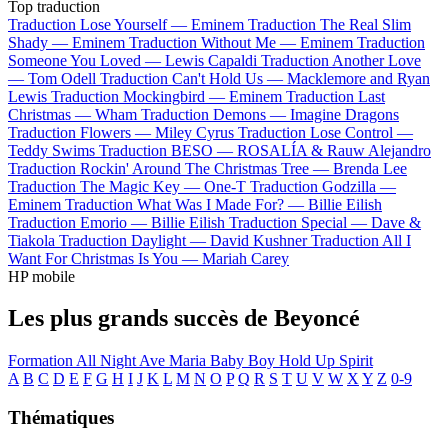
Top traduction
Traduction Lose Yourself —
Eminem
Traduction The Real Slim
Shady —
Eminem
Traduction Without Me —
Eminem
Traduction
Someone You Loved —
Lewis Capaldi
Traduction Another Love
—
Tom Odell
Traduction Can't Hold Us —
Macklemore and Ryan
Lewis
Traduction Mockingbird —
Eminem
Traduction Last
Christmas —
Wham
Traduction Demons —
Imagine Dragons
Traduction Flowers —
Miley Cyrus
Traduction Lose Control —
Teddy Swims
Traduction BESO —
ROSALÍA & Rauw Alejandro
Traduction Rockin' Around The Christmas Tree —
Brenda Lee
Traduction The Magic Key —
One-T
Traduction Godzilla —
Eminem
Traduction What Was I Made For? —
Billie Eilish
Traduction Emorio —
Billie Eilish
Traduction Special —
Dave &
Tiakola
Traduction Daylight —
David Kushner
Traduction All I
Want For Christmas Is You —
Mariah Carey
HP mobile
Les plus grands succès de Beyoncé
Formation
All Night
Ave Maria
Baby Boy
Hold Up
Spirit
A
B
C
D
E
F
G
H
I
J
K
L
M
N
O
P
Q
R
S
T
U
V
W
X
Y
Z
0-9
Thématiques