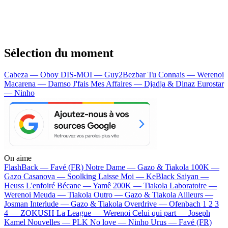
Sélection du moment
Cabeza — Oboy
DIS-MOI — Guy2Bezbar
Tu Connais — Werenoi
Macarena — Damso
J'fais Mes Affaires — Djadja & Dinaz
Eurostar
— Ninho
On aime
FlashBack —
Favé (FR)
Notre Dame —
Gazo & Tiakola
100K —
Gazo
Casanova —
Soolking
Laisse Moi —
KeBlack
Saiyan —
Heuss L'enfoiré
Bécane —
Yamê
200K —
Tiakola
Laboratoire —
Werenoi
Meuda —
Tiakola
Outro —
Gazo & Tiakola
Ailleurs —
Josman
Interlude —
Gazo & Tiakola
Overdrive —
Ofenbach
1 2 3
4 —
ZOKUSH
La League —
Werenoi
Celui qui part —
Joseph
Kamel
Nouvelles —
PLK
No love —
Ninho
Urus —
Favé (FR)