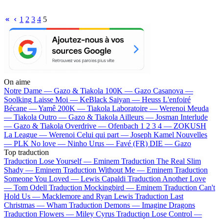
1
2
3
4
5
On aime
Notre Dame —
Gazo & Tiakola
100K —
Gazo
Casanova —
Soolking
Laisse Moi —
KeBlack
Saiyan —
Heuss L'enfoiré
Bécane —
Yamê
200K —
Tiakola
Laboratoire —
Werenoi
Meuda
—
Tiakola
Outro —
Gazo & Tiakola
Ailleurs —
Josman
Interlude
—
Gazo & Tiakola
Overdrive —
Ofenbach
1 2 3 4 —
ZOKUSH
La League —
Werenoi
Celui qui part —
Joseph Kamel
Nouvelles
—
PLK
No love —
Ninho
Urus —
Favé (FR)
DIE —
Gazo
Top traduction
Traduction Lose Yourself —
Eminem
Traduction The Real Slim
Shady —
Eminem
Traduction Without Me —
Eminem
Traduction
Someone You Loved —
Lewis Capaldi
Traduction Another Love
—
Tom Odell
Traduction Mockingbird —
Eminem
Traduction Can't
Hold Us —
Macklemore and Ryan Lewis
Traduction Last
Christmas —
Wham
Traduction Demons —
Imagine Dragons
Traduction Flowers —
Miley Cyrus
Traduction Lose Control —