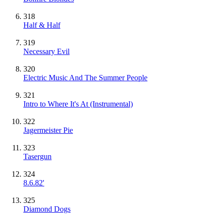
318
Half & Half
319
Necessary Evil
320
Electric Music And The Summer People
321
Intro to Where It's At
(Instrumental)
322
Jagermeister Pie
323
Tasergun
324
8.6.82'
325
Diamond Dogs