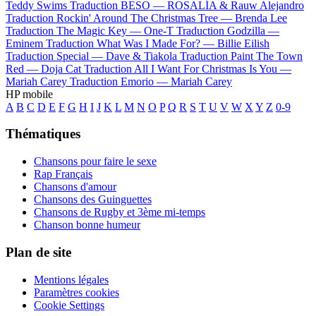
Teddy Swims
Traduction BESO —
ROSALÍA & Rauw Alejandro
Traduction Rockin' Around The Christmas Tree —
Brenda Lee
Traduction The Magic Key —
One-T
Traduction Godzilla —
Eminem
Traduction What Was I Made For? —
Billie Eilish
Traduction Special —
Dave & Tiakola
Traduction Paint The Town
Red —
Doja Cat
Traduction All I Want For Christmas Is You —
Mariah Carey
Traduction Emorio —
Mariah Carey
HP mobile
A
B
C
D
E
F
G
H
I
J
K
L
M
N
O
P
Q
R
S
T
U
V
W
X
Y
Z
0-9
Thématiques
Chansons pour faire le sexe
Rap Français
Chansons d'amour
Chansons des Guinguettes
Chansons de Rugby et 3ème mi-temps
Chanson bonne humeur
Plan de site
Mentions légales
Paramètres cookies
Cookie Settings