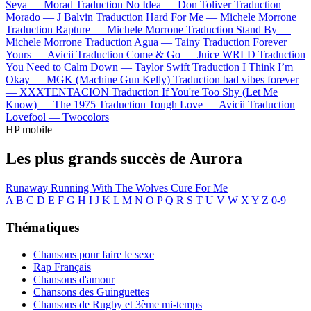
Seya —
Morad
Traduction No Idea —
Don Toliver
Traduction
Morado —
J Balvin
Traduction Hard For Me —
Michele Morrone
Traduction Rapture —
Michele Morrone
Traduction Stand By —
Michele Morrone
Traduction Agua —
Tainy
Traduction Forever
Yours —
Avicii
Traduction Come & Go —
Juice WRLD
Traduction
You Need to Calm Down —
Taylor Swift
Traduction I Think I’m
Okay —
MGK (Machine Gun Kelly)
Traduction bad vibes forever
—
XXXTENTACION
Traduction If You're Too Shy (Let Me
Know) —
The 1975
Traduction Tough Love —
Avicii
Traduction
Lovefool —
Twocolors
HP mobile
Les plus grands succès de Aurora
Runaway
Running With The Wolves
Cure For Me
A
B
C
D
E
F
G
H
I
J
K
L
M
N
O
P
Q
R
S
T
U
V
W
X
Y
Z
0-9
Thématiques
Chansons pour faire le sexe
Rap Français
Chansons d'amour
Chansons des Guinguettes
Chansons de Rugby et 3ème mi-temps