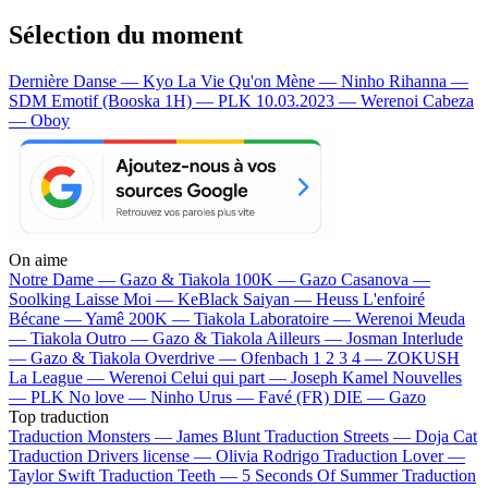
Sélection du moment
Dernière Danse — Kyo
La Vie Qu'on Mène — Ninho
Rihanna —
SDM
Emotif (Booska 1H) — PLK
10.03.2023 — Werenoi
Cabeza
— Oboy
On aime
Notre Dame —
Gazo & Tiakola
100K —
Gazo
Casanova —
Soolking
Laisse Moi —
KeBlack
Saiyan —
Heuss L'enfoiré
Bécane —
Yamê
200K —
Tiakola
Laboratoire —
Werenoi
Meuda
—
Tiakola
Outro —
Gazo & Tiakola
Ailleurs —
Josman
Interlude
—
Gazo & Tiakola
Overdrive —
Ofenbach
1 2 3 4 —
ZOKUSH
La League —
Werenoi
Celui qui part —
Joseph Kamel
Nouvelles
—
PLK
No love —
Ninho
Urus —
Favé (FR)
DIE —
Gazo
Top traduction
Traduction Monsters —
James Blunt
Traduction Streets —
Doja Cat
Traduction Drivers license —
Olivia Rodrigo
Traduction Lover —
Taylor Swift
Traduction Teeth —
5 Seconds Of Summer
Traduction