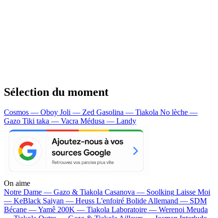
Sélection du moment
Cosmos — Oboy
Joli — Zed
Gasolina — Tiakola
No lèche —
Gazo
Tiki taka — Vacra
Médusa — Landy
On aime
Notre Dame —
Gazo & Tiakola
Casanova —
Soolking
Laisse Moi
—
KeBlack
Saiyan —
Heuss L'enfoiré
Bolide Allemand —
SDM
Bécane —
Yamê
200K —
Tiakola
Laboratoire —
Werenoi
Meuda