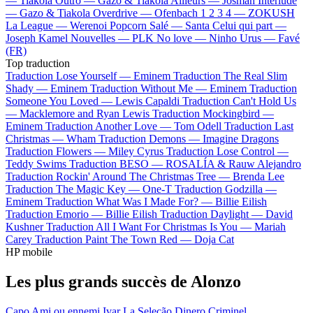
—
Tiakola
Outro —
Gazo & Tiakola
Ailleurs —
Josman
Interlude
—
Gazo & Tiakola
Overdrive —
Ofenbach
1 2 3 4 —
ZOKUSH
La League —
Werenoi
Popcorn Salé —
Santa
Celui qui part —
Joseph Kamel
Nouvelles —
PLK
No love —
Ninho
Urus —
Favé
(FR)
Top traduction
Traduction Lose Yourself —
Eminem
Traduction The Real Slim
Shady —
Eminem
Traduction Without Me —
Eminem
Traduction
Someone You Loved —
Lewis Capaldi
Traduction Can't Hold Us
—
Macklemore and Ryan Lewis
Traduction Mockingbird —
Eminem
Traduction Another Love —
Tom Odell
Traduction Last
Christmas —
Wham
Traduction Demons —
Imagine Dragons
Traduction Flowers —
Miley Cyrus
Traduction Lose Control —
Teddy Swims
Traduction BESO —
ROSALÍA & Rauw Alejandro
Traduction Rockin' Around The Christmas Tree —
Brenda Lee
Traduction The Magic Key —
One-T
Traduction Godzilla —
Eminem
Traduction What Was I Made For? —
Billie Eilish
Traduction Emorio —
Billie Eilish
Traduction Daylight —
David
Kushner
Traduction All I Want For Christmas Is You —
Mariah
Carey
Traduction Paint The Town Red —
Doja Cat
HP mobile
Les plus grands succès de Alonzo
Capo
Ami ou ennemi
Ivar
La Seleção
Dinero
Criminel