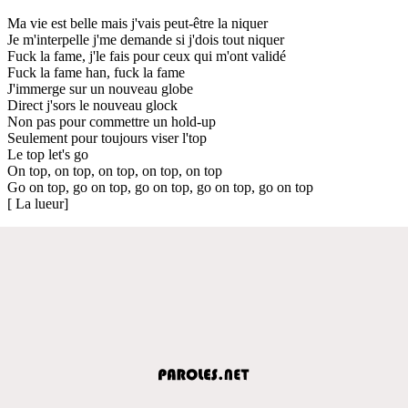
Ma vie est belle mais j'vais peut-être la niquer
Je m'interpelle j'me demande si j'dois tout niquer
Fuck la fame, j'le fais pour ceux qui m'ont validé
Fuck la fame han, fuck la fame
J'immerge sur un nouveau globe
Direct j'sors le nouveau glock
Non pas pour commettre un hold-up
Seulement pour toujours viser l'top
Le top let's go
On top, on top, on top, on top, on top
Go on top, go on top, go on top, go on top, go on top
[ La lueur]