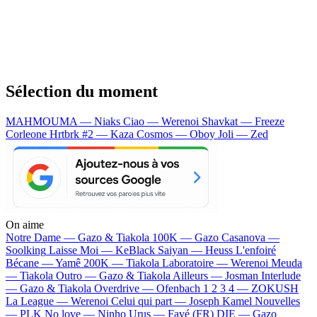
Sélection du moment
MAHMOUMA — Niaks
Ciao — Werenoi
Shavkat — Freeze
Corleone
Hrtbrk #2 — Kaza
Cosmos — Oboy
Joli — Zed
On aime
Notre Dame —
Gazo & Tiakola
100K —
Gazo
Casanova —
Soolking
Laisse Moi —
KeBlack
Saiyan —
Heuss L'enfoiré
Bécane —
Yamê
200K —
Tiakola
Laboratoire —
Werenoi
Meuda
—
Tiakola
Outro —
Gazo & Tiakola
Ailleurs —
Josman
Interlude
—
Gazo & Tiakola
Overdrive —
Ofenbach
1 2 3 4 —
ZOKUSH
La League —
Werenoi
Celui qui part —
Joseph Kamel
Nouvelles
—
PLK
No love —
Ninho
Urus —
Favé (FR)
DIE —
Gazo