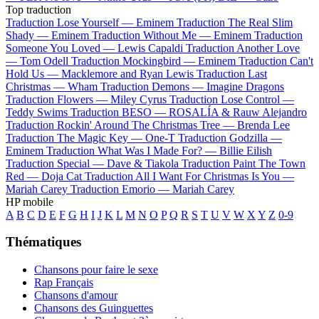
Top traduction
Traduction Lose Yourself —
Eminem
Traduction The Real Slim
Shady —
Eminem
Traduction Without Me —
Eminem
Traduction
Someone You Loved —
Lewis Capaldi
Traduction Another Love
—
Tom Odell
Traduction Mockingbird —
Eminem
Traduction Can't
Hold Us —
Macklemore and Ryan Lewis
Traduction Last
Christmas —
Wham
Traduction Demons —
Imagine Dragons
Traduction Flowers —
Miley Cyrus
Traduction Lose Control —
Teddy Swims
Traduction BESO —
ROSALÍA & Rauw Alejandro
Traduction Rockin' Around The Christmas Tree —
Brenda Lee
Traduction The Magic Key —
One-T
Traduction Godzilla —
Eminem
Traduction What Was I Made For? —
Billie Eilish
Traduction Special —
Dave & Tiakola
Traduction Paint The Town
Red —
Doja Cat
Traduction All I Want For Christmas Is You —
Mariah Carey
Traduction Emorio —
Mariah Carey
HP mobile
A
B
C
D
E
F
G
H
I
J
K
L
M
N
O
P
Q
R
S
T
U
V
W
X
Y
Z
0-9
Thématiques
Chansons pour faire le sexe
Rap Français
Chansons d'amour
Chansons des Guinguettes