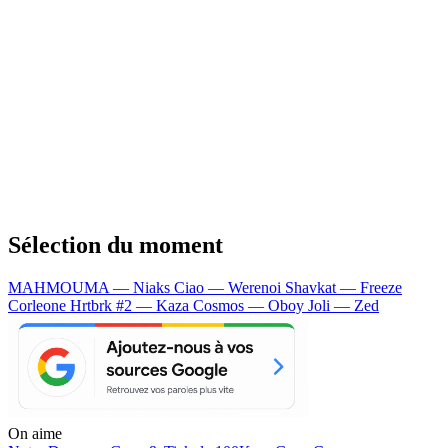
Sélection du moment
MAHMOUMA — Niaks
Ciao — Werenoi
Shavkat — Freeze
Corleone
Hrtbrk #2 — Kaza
Cosmos — Oboy
Joli — Zed
On aime