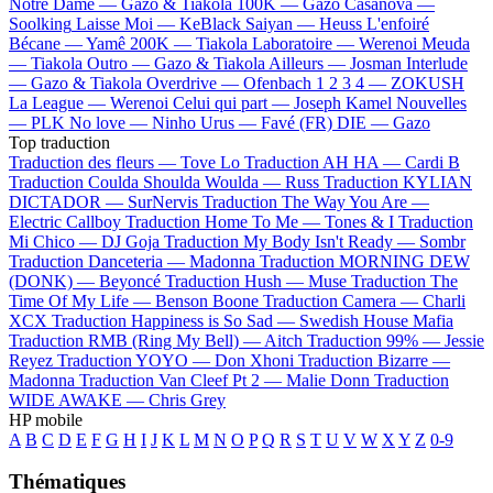
Notre Dame —
Gazo & Tiakola
100K —
Gazo
Casanova —
Soolking
Laisse Moi —
KeBlack
Saiyan —
Heuss L'enfoiré
Bécane —
Yamê
200K —
Tiakola
Laboratoire —
Werenoi
Meuda
—
Tiakola
Outro —
Gazo & Tiakola
Ailleurs —
Josman
Interlude
—
Gazo & Tiakola
Overdrive —
Ofenbach
1 2 3 4 —
ZOKUSH
La League —
Werenoi
Celui qui part —
Joseph Kamel
Nouvelles
—
PLK
No love —
Ninho
Urus —
Favé (FR)
DIE —
Gazo
Top traduction
Traduction des fleurs —
Tove Lo
Traduction AH HA —
Cardi B
Traduction Coulda Shoulda Woulda —
Russ
Traduction KYLIAN
DICTADOR —
SurNervis
Traduction The Way You Are —
Electric Callboy
Traduction Home To Me —
Tones & I
Traduction
Mi Chico —
DJ Goja
Traduction My Body Isn't Ready —
Sombr
Traduction Danceteria —
Madonna
Traduction MORNING DEW
(DONK) —
Beyoncé
Traduction Hush —
Muse
Traduction The
Time Of My Life —
Benson Boone
Traduction Camera —
Charli
XCX
Traduction Happiness is So Sad —
Swedish House Mafia
Traduction RMB (Ring My Bell) —
Aitch
Traduction 99% —
Jessie
Reyez
Traduction YOYO —
Don Xhoni
Traduction Bizarre —
Madonna
Traduction Van Cleef Pt 2 —
Malie Donn
Traduction
WIDE AWAKE —
Chris Grey
HP mobile
A
B
C
D
E
F
G
H
I
J
K
L
M
N
O
P
Q
R
S
T
U
V
W
X
Y
Z
0-9
Thématiques