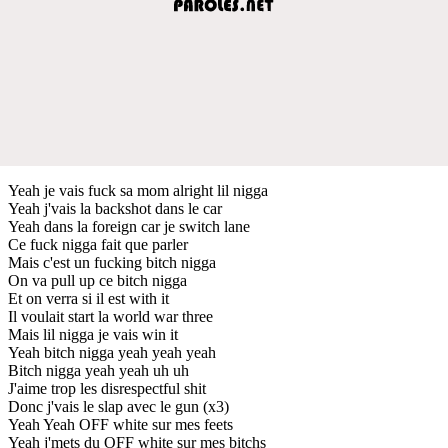
Yeah je vais fuck sa mom alright lil nigga
Yeah j'vais la backshot dans le car
Yeah dans la foreign car je switch lane
Ce fuck nigga fait que parler
Mais c'est un fucking bitch nigga
On va pull up ce bitch nigga
Et on verra si il est with it
Il voulait start la world war three
Mais lil nigga je vais win it
Yeah bitch nigga yeah yeah yeah
Bitch nigga yeah yeah uh uh
J'aime trop les disrespectful shit
Donc j'vais le slap avec le gun (x3)
Yeah Yeah OFF white sur mes feets
Yeah j'mets du OFF white sur mes bitchs