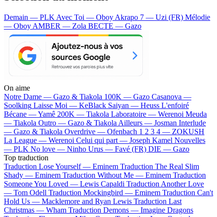
Demain — PLK
Avec Toi — Oboy
Akrapo 7 — Uzi (FR)
Mélodie
— Oboy
AMBER — Zola
BECTE — Gazo
On aime
Notre Dame —
Gazo & Tiakola
100K —
Gazo
Casanova —
Soolking
Laisse Moi —
KeBlack
Saiyan —
Heuss L'enfoiré
Bécane —
Yamê
200K —
Tiakola
Laboratoire —
Werenoi
Meuda
—
Tiakola
Outro —
Gazo & Tiakola
Ailleurs —
Josman
Interlude
—
Gazo & Tiakola
Overdrive —
Ofenbach
1 2 3 4 —
ZOKUSH
La League —
Werenoi
Celui qui part —
Joseph Kamel
Nouvelles
—
PLK
No love —
Ninho
Urus —
Favé (FR)
DIE —
Gazo
Top traduction
Traduction Lose Yourself —
Eminem
Traduction The Real Slim
Shady —
Eminem
Traduction Without Me —
Eminem
Traduction
Someone You Loved —
Lewis Capaldi
Traduction Another Love
—
Tom Odell
Traduction Mockingbird —
Eminem
Traduction Can't
Hold Us —
Macklemore and Ryan Lewis
Traduction Last
Christmas —
Wham
Traduction Demons —
Imagine Dragons