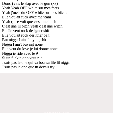
Donc j'vais le slap avec le gun (x3)
Yeah Yeah OFF white sur mes feets
Yeah j'mets du OFF white sur mes bitchs
Elle voulait fuck avec ma team
Yeah ça se voit que c'est une bitch
C'est une lil bitch yeah c'est une witch
Et elle veut rock designer shit
Elle voulait rock designer bag
But nigga I ain't buying shit
Nigga I ain't buying none
Elle veut du love je lui donne none
Nigga je ride avec le 9
Si un fuckin opp veut run
J'suis pas le one qui va lose sa life lil nigga
J'suis pas le one que tu devais try