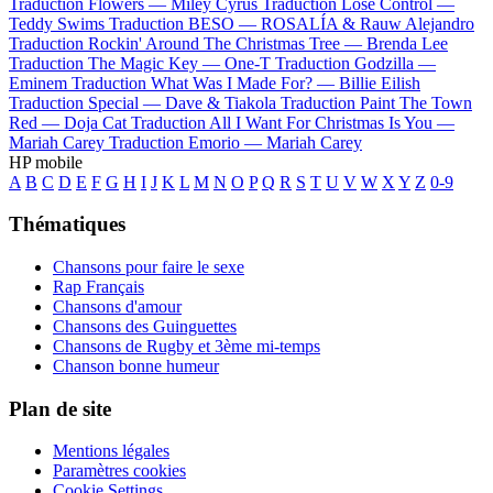
Traduction Flowers —
Miley Cyrus
Traduction Lose Control —
Teddy Swims
Traduction BESO —
ROSALÍA & Rauw Alejandro
Traduction Rockin' Around The Christmas Tree —
Brenda Lee
Traduction The Magic Key —
One-T
Traduction Godzilla —
Eminem
Traduction What Was I Made For? —
Billie Eilish
Traduction Special —
Dave & Tiakola
Traduction Paint The Town
Red —
Doja Cat
Traduction All I Want For Christmas Is You —
Mariah Carey
Traduction Emorio —
Mariah Carey
HP mobile
A
B
C
D
E
F
G
H
I
J
K
L
M
N
O
P
Q
R
S
T
U
V
W
X
Y
Z
0-9
Thématiques
Chansons pour faire le sexe
Rap Français
Chansons d'amour
Chansons des Guinguettes
Chansons de Rugby et 3ème mi-temps
Chanson bonne humeur
Plan de site
Mentions légales
Paramètres cookies
Cookie Settings