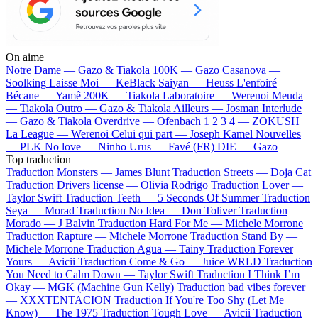
On aime
Notre Dame —
Gazo & Tiakola
100K —
Gazo
Casanova —
Soolking
Laisse Moi —
KeBlack
Saiyan —
Heuss L'enfoiré
Bécane —
Yamê
200K —
Tiakola
Laboratoire —
Werenoi
Meuda
—
Tiakola
Outro —
Gazo & Tiakola
Ailleurs —
Josman
Interlude
—
Gazo & Tiakola
Overdrive —
Ofenbach
1 2 3 4 —
ZOKUSH
La League —
Werenoi
Celui qui part —
Joseph Kamel
Nouvelles
—
PLK
No love —
Ninho
Urus —
Favé (FR)
DIE —
Gazo
Top traduction
Traduction Monsters —
James Blunt
Traduction Streets —
Doja Cat
Traduction Drivers license —
Olivia Rodrigo
Traduction Lover —
Taylor Swift
Traduction Teeth —
5 Seconds Of Summer
Traduction
Seya —
Morad
Traduction No Idea —
Don Toliver
Traduction
Morado —
J Balvin
Traduction Hard For Me —
Michele Morrone
Traduction Rapture —
Michele Morrone
Traduction Stand By —
Michele Morrone
Traduction Agua —
Tainy
Traduction Forever
Yours —
Avicii
Traduction Come & Go —
Juice WRLD
Traduction
You Need to Calm Down —
Taylor Swift
Traduction I Think I’m
Okay —
MGK (Machine Gun Kelly)
Traduction bad vibes forever
—
XXXTENTACION
Traduction If You're Too Shy (Let Me
Know) —
The 1975
Traduction Tough Love —
Avicii
Traduction