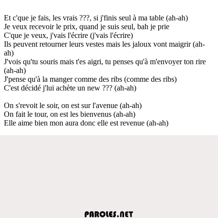
Et c'que je fais, les vrais ???, si j'finis seul à ma table (ah-ah)
Je veux recevoir le prix, quand je suis seul, bah je prie
C'que je veux, j'vais l'écrire (j'vais l'écrire)
Ils peuvent retourner leurs vestes mais les jaloux vont maigrir (ah-
ah)
J'vois qu'tu souris mais t'es aigri, tu penses qu'à m'envoyer ton rire
(ah-ah)
J'pense qu'à la manger comme des ribs (comme des ribs)
C'est décidé j'lui achète un new ??? (ah-ah)
On s'revoit le soir, on est sur l'avenue (ah-ah)
On fait le tour, on est les bienvenus (ah-ah)
Elle aime bien mon aura donc elle est revenue (ah-ah)