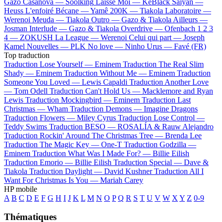
Gazo
Casanova —
Soolking
Laisse Moi —
KeBlack
Saiyan —
Heuss L'enfoiré
Bécane —
Yamê
200K —
Tiakola
Laboratoire —
Werenoi
Meuda —
Tiakola
Outro —
Gazo & Tiakola
Ailleurs —
Josman
Interlude —
Gazo & Tiakola
Overdrive —
Ofenbach
1 2 3
4 —
ZOKUSH
La League —
Werenoi
Celui qui part —
Joseph
Kamel
Nouvelles —
PLK
No love —
Ninho
Urus —
Favé (FR)
Top traduction
Traduction Lose Yourself —
Eminem
Traduction The Real Slim
Shady —
Eminem
Traduction Without Me —
Eminem
Traduction
Someone You Loved —
Lewis Capaldi
Traduction Another Love
—
Tom Odell
Traduction Can't Hold Us —
Macklemore and Ryan
Lewis
Traduction Mockingbird —
Eminem
Traduction Last
Christmas —
Wham
Traduction Demons —
Imagine Dragons
Traduction Flowers —
Miley Cyrus
Traduction Lose Control —
Teddy Swims
Traduction BESO —
ROSALÍA & Rauw Alejandro
Traduction Rockin' Around The Christmas Tree —
Brenda Lee
Traduction The Magic Key —
One-T
Traduction Godzilla —
Eminem
Traduction What Was I Made For? —
Billie Eilish
Traduction Emorio —
Billie Eilish
Traduction Special —
Dave &
Tiakola
Traduction Daylight —
David Kushner
Traduction All I
Want For Christmas Is You —
Mariah Carey
HP mobile
A
B
C
D
E
F
G
H
I
J
K
L
M
N
O
P
Q
R
S
T
U
V
W
X
Y
Z
0-9
Thématiques