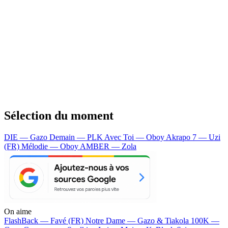
Sélection du moment
DIE — Gazo
Demain — PLK
Avec Toi — Oboy
Akrapo 7 — Uzi
(FR)
Mélodie — Oboy
AMBER — Zola
On aime
FlashBack —
Favé (FR)
Notre Dame —
Gazo & Tiakola
100K —