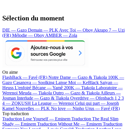
Sélection du moment
DIE — Gazo
Demain — PLK
Avec Toi — Oboy
Akrapo 7 — Uzi
(FR)
Mélodie — Oboy
AMBER — Zola
On aime
FlashBack —
Favé (FR)
Notre Dame —
Gazo & Tiakola
100K —
Gazo
Casanova —
Soolking
Laisse Moi —
KeBlack
Saiyan —
Heuss L'enfoiré
Bécane —
Yamê
200K —
Tiakola
Laboratoire —
Werenoi
Meuda —
Tiakola
Outro —
Gazo & Tiakola
Ailleurs —
Josman
Interlude —
Gazo & Tiakola
Overdrive —
Ofenbach
1 2 3
4 —
ZOKUSH
La League —
Werenoi
Celui qui part —
Joseph
Kamel
Nouvelles —
PLK
No love —
Ninho
Urus —
Favé (FR)
Top traduction
Traduction Lose Yourself —
Eminem
Traduction The Real Slim
Shady —
Eminem
Traduction Without Me —
Eminem
Traduction