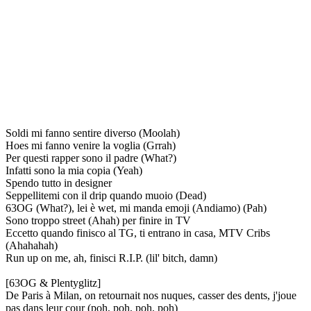
Soldi mi fanno sentire diverso (Moolah)
Hoes mi fanno venire la voglia (Grrah)
Per questi rapper sono il padre (What?)
Infatti sono la mia copia (Yeah)
Spendo tutto in designer
Seppellitemi con il drip quando muoio (Dead)
63OG (What?), lei è wet, mi manda emoji (Andiamo) (Pah)
Sono troppo street (Ahah) per finire in TV
Eccetto quando finisco al TG, ti entrano in casa, MTV Cribs
(Ahahahah)
Run up on me, ah, finisci R.I.P. (lil' bitch, damn)
[63OG & Plentyglitz]
De Paris à Milan, on retournait nos nuques, casser des dents, j'joue
pas dans leur cour (poh, poh, poh, poh)