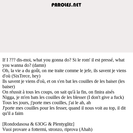
If I ??? dis-moi, what you gonna do? Si le rom' il est pressé, what
you wanna do? (damn)
Oh, la vie a du goût, on me traite comme le jefe, ils savent je viens
d'où (SixTrece, hey)
Ils savent je viens d'où, et on s'en bat les couilles de les baiser (les
baiser)
On réussit à tous les coups, on sait qu'à la fin, on finira aisés
Nigga, je m'en bats les couilles de les blesser (I don't give a fuck)
Tous les jours, j'porte mes couilles, j'ai le ah, ah
J'porte mes couilles pour les fesser, quand il nous voit au top, il dit
qu'il a faim
[Rondodasosa & 63OG & Plentyglitz]
Vuoi provare a fottermi, stronzo, riprova (Ahah)