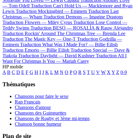
Someone You Loved —
Lewis Capaldi
Traduction Another Love
—
Tom Odell
Traduction Can't Hold Us —
Macklemore and Ryan
Lewis
Traduction Mockingbird —
Eminem
Traduction Last
Christmas —
Wham
Traduction Demons —
Imagine Dragons
Traduction Flowers —
Miley Cyrus
Traduction Lose Control —
Teddy Swims
Traduction BESO —
ROSALÍA & Rauw Alejandro
Traduction Rockin' Around The Christmas Tree —
Brenda Lee
Traduction The Magic Key —
One-T
Traduction Godzilla —
Eminem
Traduction What Was I Made For? —
Billie Eilish
Traduction Emorio —
Billie Eilish
Traduction Special —
Dave &
Tiakola
Traduction Daylight —
David Kushner
Traduction All I
Want For Christmas Is You —
Mariah Carey
HP mobile
A
B
C
D
E
F
G
H
I
J
K
L
M
N
O
P
Q
R
S
T
U
V
W
X
Y
Z
0-9
Thématiques
Chansons pour faire le sexe
Rap Français
Chansons d'amour
Chansons des Guinguettes
Chansons de Rugby et 3ème mi-temps
Chanson bonne humeur
Plan de site