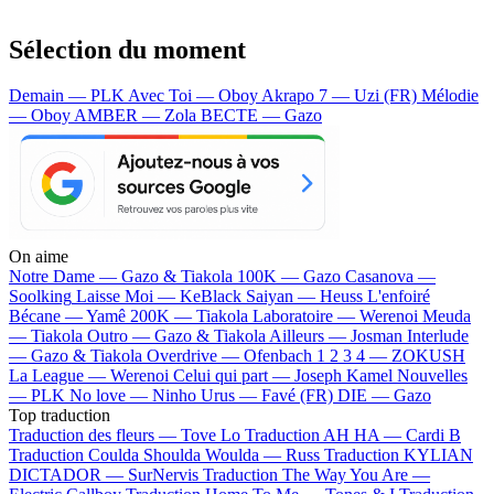
Sélection du moment
Demain — PLK
Avec Toi — Oboy
Akrapo 7 — Uzi (FR)
Mélodie
— Oboy
AMBER — Zola
BECTE — Gazo
On aime
Notre Dame —
Gazo & Tiakola
100K —
Gazo
Casanova —
Soolking
Laisse Moi —
KeBlack
Saiyan —
Heuss L'enfoiré
Bécane —
Yamê
200K —
Tiakola
Laboratoire —
Werenoi
Meuda
—
Tiakola
Outro —
Gazo & Tiakola
Ailleurs —
Josman
Interlude
—
Gazo & Tiakola
Overdrive —
Ofenbach
1 2 3 4 —
ZOKUSH
La League —
Werenoi
Celui qui part —
Joseph Kamel
Nouvelles
—
PLK
No love —
Ninho
Urus —
Favé (FR)
DIE —
Gazo
Top traduction
Traduction des fleurs —
Tove Lo
Traduction AH HA —
Cardi B
Traduction Coulda Shoulda Woulda —
Russ
Traduction KYLIAN
DICTADOR —
SurNervis
Traduction The Way You Are —