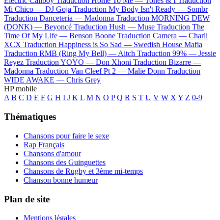
Electric Callboy
Traduction Home To Me —
Tones & I
Traduction
Mi Chico —
DJ Goja
Traduction My Body Isn't Ready —
Sombr
Traduction Danceteria —
Madonna
Traduction MORNING DEW
(DONK) —
Beyoncé
Traduction Hush —
Muse
Traduction The
Time Of My Life —
Benson Boone
Traduction Camera —
Charli
XCX
Traduction Happiness is So Sad —
Swedish House Mafia
Traduction RMB (Ring My Bell) —
Aitch
Traduction 99% —
Jessie
Reyez
Traduction YOYO —
Don Xhoni
Traduction Bizarre —
Madonna
Traduction Van Cleef Pt 2 —
Malie Donn
Traduction
WIDE AWAKE —
Chris Grey
HP mobile
A
B
C
D
E
F
G
H
I
J
K
L
M
N
O
P
Q
R
S
T
U
V
W
X
Y
Z
0-9
Thématiques
Chansons pour faire le sexe
Rap Français
Chansons d'amour
Chansons des Guinguettes
Chansons de Rugby et 3ème mi-temps
Chanson bonne humeur
Plan de site
Mentions légales