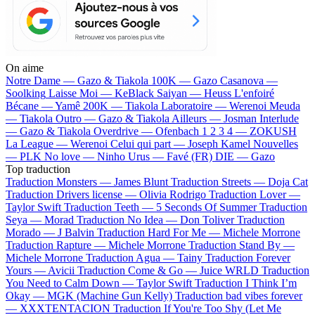
On aime
Notre Dame —
Gazo & Tiakola
100K —
Gazo
Casanova —
Soolking
Laisse Moi —
KeBlack
Saiyan —
Heuss L'enfoiré
Bécane —
Yamê
200K —
Tiakola
Laboratoire —
Werenoi
Meuda
—
Tiakola
Outro —
Gazo & Tiakola
Ailleurs —
Josman
Interlude
—
Gazo & Tiakola
Overdrive —
Ofenbach
1 2 3 4 —
ZOKUSH
La League —
Werenoi
Celui qui part —
Joseph Kamel
Nouvelles
—
PLK
No love —
Ninho
Urus —
Favé (FR)
DIE —
Gazo
Top traduction
Traduction Monsters —
James Blunt
Traduction Streets —
Doja Cat
Traduction Drivers license —
Olivia Rodrigo
Traduction Lover —
Taylor Swift
Traduction Teeth —
5 Seconds Of Summer
Traduction
Seya —
Morad
Traduction No Idea —
Don Toliver
Traduction
Morado —
J Balvin
Traduction Hard For Me —
Michele Morrone
Traduction Rapture —
Michele Morrone
Traduction Stand By —
Michele Morrone
Traduction Agua —
Tainy
Traduction Forever
Yours —
Avicii
Traduction Come & Go —
Juice WRLD
Traduction
You Need to Calm Down —
Taylor Swift
Traduction I Think I’m
Okay —
MGK (Machine Gun Kelly)
Traduction bad vibes forever
—
XXXTENTACION
Traduction If You're Too Shy (Let Me