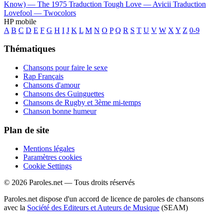
Know) —
The 1975
Traduction Tough Love —
Avicii
Traduction
Lovefool —
Twocolors
HP mobile
A
B
C
D
E
F
G
H
I
J
K
L
M
N
O
P
Q
R
S
T
U
V
W
X
Y
Z
0-9
Thématiques
Chansons pour faire le sexe
Rap Français
Chansons d'amour
Chansons des Guinguettes
Chansons de Rugby et 3ème mi-temps
Chanson bonne humeur
Plan de site
Mentions légales
Paramètres cookies
Cookie Settings
© 2026 Paroles.net — Tous droits réservés
Paroles.net dispose d'un accord de licence de paroles de chansons
avec la
Société des Editeurs et Auteurs de Musique
(SEAM)