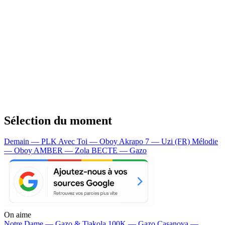
Sélection du moment
Demain — PLK
Avec Toi — Oboy
Akrapo 7 — Uzi (FR)
Mélodie
— Oboy
AMBER — Zola
BECTE — Gazo
On aime
Notre Dame —
Gazo & Tiakola
100K —
Gazo
Casanova —