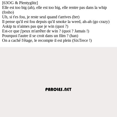
[63OG & Plentyglitz]
Elle est too big (ah), elle est too big, elle rentre pas dans la whip
(fosho)
Uh, si t'es fou, je reste seul quand t'arrives (brr)
Il pense qu'il est fou depuis qu'il smoke la weed, ah-ah (go crazy)
Askip tu n'aimes pas que je win (quoi ?)
Est-ce que j'peux m'arrêter de win ? (quoi ? Jamais !)
Pourquoi l'autre il se croit dans un film ? (han)
On a caché l'étage, le recompte il est plein (SixTrece !)