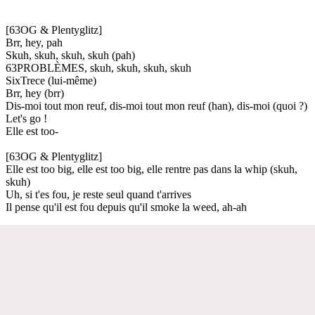
[63OG & Plentyglitz]
Brr, hey, pah
Skuh, skuh, skuh, skuh (pah)
63PROBLÈMES, skuh, skuh, skuh, skuh
SixTrece (lui-même)
Brr, hey (brr)
Dis-moi tout mon reuf, dis-moi tout mon reuf (han), dis-moi (quoi ?)
Let's go !
Elle est too-
[63OG & Plentyglitz]
Elle est too big, elle est too big, elle rentre pas dans la whip (skuh,
skuh)
Uh, si t'es fou, je reste seul quand t'arrives
Il pense qu'il est fou depuis qu'il smoke la weed, ah-ah