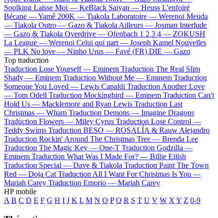
Soolking
Laisse Moi —
KeBlack
Saiyan —
Heuss L'enfoiré
Bécane —
Yamê
200K —
Tiakola
Laboratoire —
Werenoi
Meuda
—
Tiakola
Outro —
Gazo & Tiakola
Ailleurs —
Josman
Interlude
—
Gazo & Tiakola
Overdrive —
Ofenbach
1 2 3 4 —
ZOKUSH
La League —
Werenoi
Celui qui part —
Joseph Kamel
Nouvelles
—
PLK
No love —
Ninho
Urus —
Favé (FR)
DIE —
Gazo
Top traduction
Traduction Lose Yourself —
Eminem
Traduction The Real Slim
Shady —
Eminem
Traduction Without Me —
Eminem
Traduction
Someone You Loved —
Lewis Capaldi
Traduction Another Love
—
Tom Odell
Traduction Mockingbird —
Eminem
Traduction Can't
Hold Us —
Macklemore and Ryan Lewis
Traduction Last
Christmas —
Wham
Traduction Demons —
Imagine Dragons
Traduction Flowers —
Miley Cyrus
Traduction Lose Control —
Teddy Swims
Traduction BESO —
ROSALÍA & Rauw Alejandro
Traduction Rockin' Around The Christmas Tree —
Brenda Lee
Traduction The Magic Key —
One-T
Traduction Godzilla —
Eminem
Traduction What Was I Made For? —
Billie Eilish
Traduction Special —
Dave & Tiakola
Traduction Paint The Town
Red —
Doja Cat
Traduction All I Want For Christmas Is You —
Mariah Carey
Traduction Emorio —
Mariah Carey
HP mobile
A
B
C
D
E
F
G
H
I
J
K
L
M
N
O
P
Q
R
S
T
U
V
W
X
Y
Z
0-9