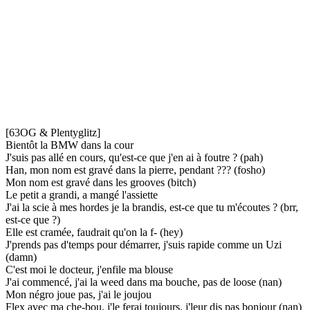
[63OG & Plentyglitz]
Bientôt la BMW dans la cour
J'suis pas allé en cours, qu'est-ce que j'en ai à foutre ? (pah)
Han, mon nom est gravé dans la pierre, pendant ??? (fosho)
Mon nom est gravé dans les grooves (bitch)
Le petit a grandi, a mangé l'assiette
J'ai la scie à mes hordes je la brandis, est-ce que tu m'écoutes ? (brr,
est-ce que ?)
Elle est cramée, faudrait qu'on la f- (hey)
J'prends pas d'temps pour démarrer, j'suis rapide comme un Uzi
(damn)
C'est moi le docteur, j'enfile ma blouse
J'ai commencé, j'ai la weed dans ma bouche, pas de loose (nan)
Mon négro joue pas, j'ai le joujou
Flex avec ma che-bou, j'le ferai toujours, j'leur dis pas bonjour (nan)