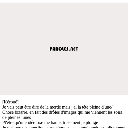
[Kéroué]
Je vais peut être dire de la merde mais j'ai la tête pleine d'une/
Chose bizarre, en fait des drôles d'images qui me viennent les soirs
de pleines lunes
Pt'être qu'une idée fixe me hante, tristement je plonge
Je n'ai que des questions sans réponse j'ai songé quelques glissement