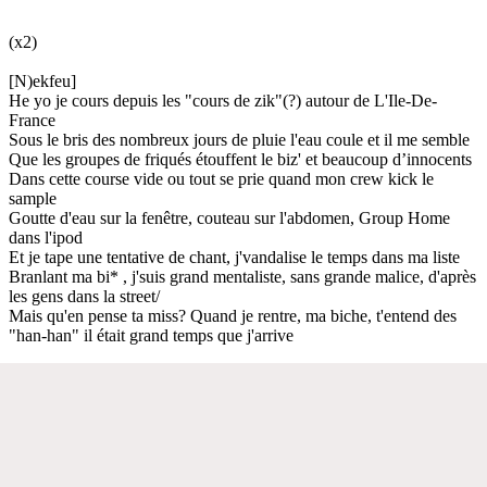
(x2)
[N)ekfeu]
He yo je cours depuis les "cours de zik"(?) autour de L'Ile-De-
France
Sous le bris des nombreux jours de pluie l'eau coule et il me semble
Que les groupes de friqués étouffent le biz' et beaucoup d’innocents
Dans cette course vide ou tout se prie quand mon crew kick le
sample
Goutte d'eau sur la fenêtre, couteau sur l'abdomen, Group Home
dans l'ipod
Et je tape une tentative de chant, j'vandalise le temps dans ma liste
Branlant ma bi* , j'suis grand mentaliste, sans grande malice, d'après
les gens dans la street/
Mais qu'en pense ta miss? Quand je rentre, ma biche, t'entend des
"han-han" il était grand temps que j'arrive