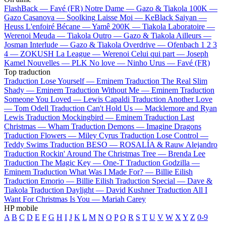
FlashBack —
Favé (FR)
Notre Dame —
Gazo & Tiakola
100K —
Gazo
Casanova —
Soolking
Laisse Moi —
KeBlack
Saiyan —
Heuss L'enfoiré
Bécane —
Yamê
200K —
Tiakola
Laboratoire —
Werenoi
Meuda —
Tiakola
Outro —
Gazo & Tiakola
Ailleurs —
Josman
Interlude —
Gazo & Tiakola
Overdrive —
Ofenbach
1 2 3
4 —
ZOKUSH
La League —
Werenoi
Celui qui part —
Joseph
Kamel
Nouvelles —
PLK
No love —
Ninho
Urus —
Favé (FR)
Top traduction
Traduction Lose Yourself —
Eminem
Traduction The Real Slim
Shady —
Eminem
Traduction Without Me —
Eminem
Traduction
Someone You Loved —
Lewis Capaldi
Traduction Another Love
—
Tom Odell
Traduction Can't Hold Us —
Macklemore and Ryan
Lewis
Traduction Mockingbird —
Eminem
Traduction Last
Christmas —
Wham
Traduction Demons —
Imagine Dragons
Traduction Flowers —
Miley Cyrus
Traduction Lose Control —
Teddy Swims
Traduction BESO —
ROSALÍA & Rauw Alejandro
Traduction Rockin' Around The Christmas Tree —
Brenda Lee
Traduction The Magic Key —
One-T
Traduction Godzilla —
Eminem
Traduction What Was I Made For? —
Billie Eilish
Traduction Emorio —
Billie Eilish
Traduction Special —
Dave &
Tiakola
Traduction Daylight —
David Kushner
Traduction All I
Want For Christmas Is You —
Mariah Carey
HP mobile
A
B
C
D
E
F
G
H
I
J
K
L
M
N
O
P
Q
R
S
T
U
V
W
X
Y
Z
0-9