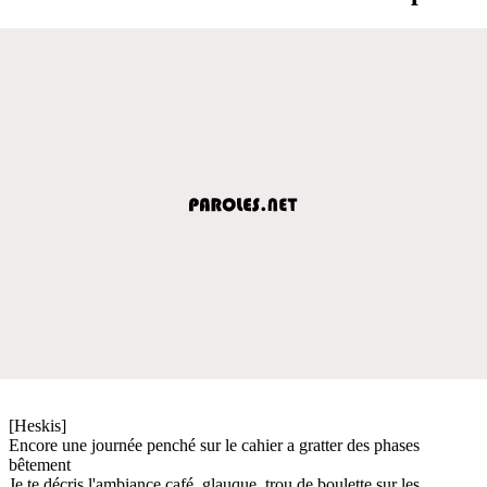
[Heskis]
Encore une journée penché sur le cahier a gratter des phases
bêtement
Je te décris l'ambiance café, glauque, trou de boulette sur les