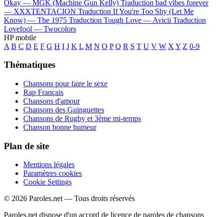
Okay —
MGK (Machine Gun Kelly)
Traduction bad vibes forever
—
XXXTENTACION
Traduction If You're Too Shy (Let Me
Know) —
The 1975
Traduction Tough Love —
Avicii
Traduction
Lovefool —
Twocolors
HP mobile
A
B
C
D
E
F
G
H
I
J
K
L
M
N
O
P
Q
R
S
T
U
V
W
X
Y
Z
0-9
Thématiques
Chansons pour faire le sexe
Rap Français
Chansons d'amour
Chansons des Guinguettes
Chansons de Rugby et 3ème mi-temps
Chanson bonne humeur
Plan de site
Mentions légales
Paramètres cookies
Cookie Settings
© 2026 Paroles.net — Tous droits réservés
Paroles.net dispose d'un accord de licence de paroles de chansons