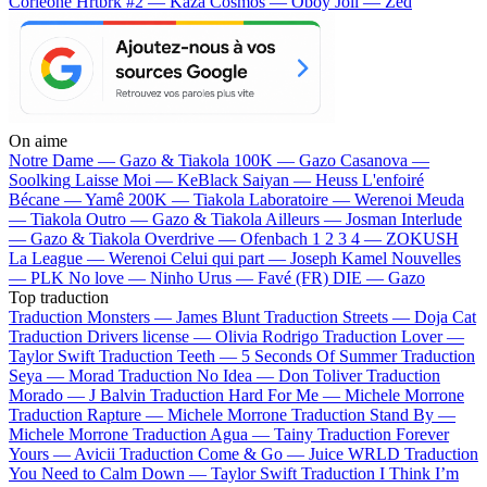
Corleone
Hrtbrk #2 — Kaza
Cosmos — Oboy
Joli — Zed
On aime
Notre Dame —
Gazo & Tiakola
100K —
Gazo
Casanova —
Soolking
Laisse Moi —
KeBlack
Saiyan —
Heuss L'enfoiré
Bécane —
Yamê
200K —
Tiakola
Laboratoire —
Werenoi
Meuda
—
Tiakola
Outro —
Gazo & Tiakola
Ailleurs —
Josman
Interlude
—
Gazo & Tiakola
Overdrive —
Ofenbach
1 2 3 4 —
ZOKUSH
La League —
Werenoi
Celui qui part —
Joseph Kamel
Nouvelles
—
PLK
No love —
Ninho
Urus —
Favé (FR)
DIE —
Gazo
Top traduction
Traduction Monsters —
James Blunt
Traduction Streets —
Doja Cat
Traduction Drivers license —
Olivia Rodrigo
Traduction Lover —
Taylor Swift
Traduction Teeth —
5 Seconds Of Summer
Traduction
Seya —
Morad
Traduction No Idea —
Don Toliver
Traduction
Morado —
J Balvin
Traduction Hard For Me —
Michele Morrone
Traduction Rapture —
Michele Morrone
Traduction Stand By —
Michele Morrone
Traduction Agua —
Tainy
Traduction Forever
Yours —
Avicii
Traduction Come & Go —
Juice WRLD
Traduction
You Need to Calm Down —
Taylor Swift
Traduction I Think I’m