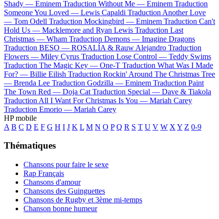
Shady —
Eminem
Traduction Without Me —
Eminem
Traduction
Someone You Loved —
Lewis Capaldi
Traduction Another Love
—
Tom Odell
Traduction Mockingbird —
Eminem
Traduction Can't
Hold Us —
Macklemore and Ryan Lewis
Traduction Last
Christmas —
Wham
Traduction Demons —
Imagine Dragons
Traduction BESO —
ROSALÍA & Rauw Alejandro
Traduction
Flowers —
Miley Cyrus
Traduction Lose Control —
Teddy Swims
Traduction The Magic Key —
One-T
Traduction What Was I Made
For? —
Billie Eilish
Traduction Rockin' Around The Christmas Tree
—
Brenda Lee
Traduction Godzilla —
Eminem
Traduction Paint
The Town Red —
Doja Cat
Traduction Special —
Dave & Tiakola
Traduction All I Want For Christmas Is You —
Mariah Carey
Traduction Emorio —
Mariah Carey
HP mobile
A
B
C
D
E
F
G
H
I
J
K
L
M
N
O
P
Q
R
S
T
U
V
W
X
Y
Z
0-9
Thématiques
Chansons pour faire le sexe
Rap Français
Chansons d'amour
Chansons des Guinguettes
Chansons de Rugby et 3ème mi-temps
Chanson bonne humeur