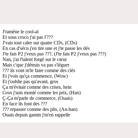
J'ramène le cool-al
Et sous croco j'ai pas l'???
J'vais tout caler sur quatre CDs, (CDs)
En cas d'sécu j'en tire une et j'te passe les dés
J'te fais P2 j'veux pas ???, (J'te fais P2 j'veux pas ???)
Nan, j'ai l'talent forgé sur le cœur
Mais c'que j'détruis va pas s'léguer
??? ils vont m'le faire comme des clés
Et j'vois qu'ça commence, (Wow)
Et j'oublie pas qu'avant, gros
Ça m'évitait comme des crises, hein
Gros j'suis monté comme les prix, (Han)
Ç-Ça m'parle de commerce, (Ouais)
En face ils font des ???
??? repasser comme des plis, (An-han)
Ouais depuis gamin j'm'en rappelle