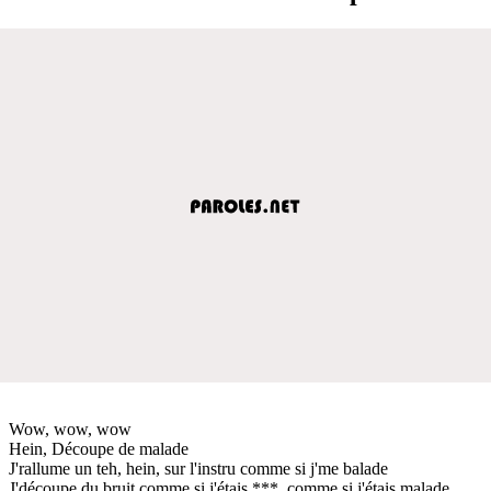
Wow, wow, wow
Hein, Découpe de malade
J'rallume un teh, hein, sur l'instru comme si j'me balade
J'découpe du bruit comme si j'étais ***, comme si j'étais malade