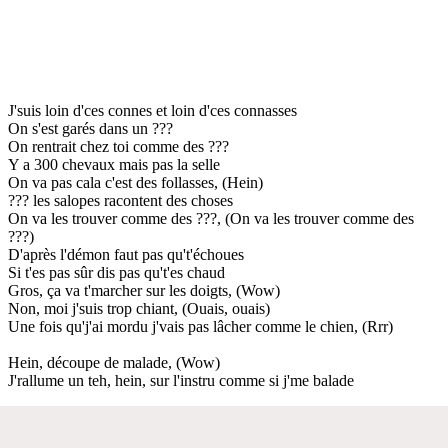
J'suis loin d'ces connes et loin d'ces connasses
On s'est garés dans un ???
On rentrait chez toi comme des ???
Y a 300 chevaux mais pas la selle
On va pas cala c'est des follasses, (Hein)
??? les salopes racontent des choses
On va les trouver comme des ???, (On va les trouver comme des
???)
D'après l'démon faut pas qu't'échoues
Si t'es pas sûr dis pas qu't'es chaud
Gros, ça va t'marcher sur les doigts, (Wow)
Non, moi j'suis trop chiant, (Ouais, ouais)
Une fois qu'j'ai mordu j'vais pas lâcher comme le chien, (Rrr)
Hein, découpe de malade, (Wow)
J'rallume un teh, hein, sur l'instru comme si j'me balade