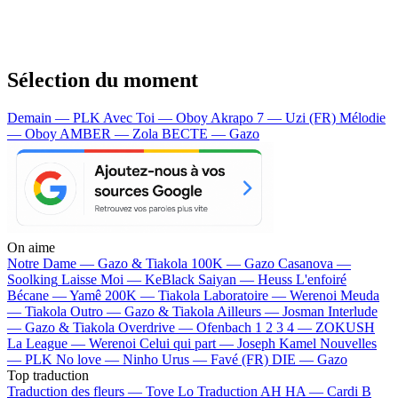
Sélection du moment
Demain — PLK
Avec Toi — Oboy
Akrapo 7 — Uzi (FR)
Mélodie
— Oboy
AMBER — Zola
BECTE — Gazo
On aime
Notre Dame —
Gazo & Tiakola
100K —
Gazo
Casanova —
Soolking
Laisse Moi —
KeBlack
Saiyan —
Heuss L'enfoiré
Bécane —
Yamê
200K —
Tiakola
Laboratoire —
Werenoi
Meuda
—
Tiakola
Outro —
Gazo & Tiakola
Ailleurs —
Josman
Interlude
—
Gazo & Tiakola
Overdrive —
Ofenbach
1 2 3 4 —
ZOKUSH
La League —
Werenoi
Celui qui part —
Joseph Kamel
Nouvelles
—
PLK
No love —
Ninho
Urus —
Favé (FR)
DIE —
Gazo
Top traduction
Traduction des fleurs —
Tove Lo
Traduction AH HA —
Cardi B