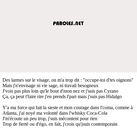
Des larmes sur le visage, on m'a trop dit : "occupe-toi d'tes oignons"
Mais j'n'envisage ni vie sage, ni travail besogneux
J'vois pas plus loin qu'le bout d'mon nez et j'suis pas Cyrano
Ça, ça peut t'faire rire j'en prends l'pari mais j'suis pas Hidalgo
Y'a ma force qui fait la sieste et mon courage dans l'coma, comme à
Atlanta, j'ai noyé ma volonté dans l'whisky Coca-Cola
J'm'écoute un peu trop, j'suis mécontent pour rien
Trop de fierté ou d'égo, en fait, j'crois qu'jsuis contemporain