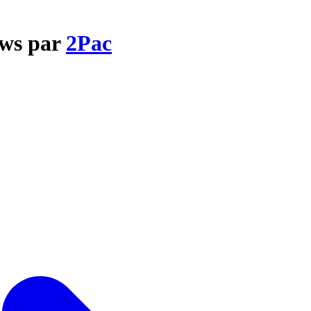
ows par
2Pac