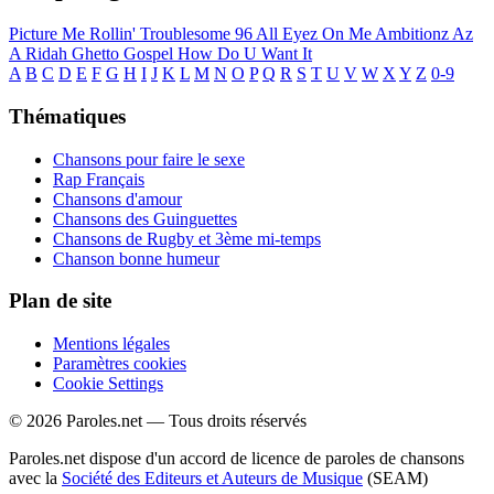
Picture Me Rollin'
Troublesome 96
All Eyez On Me
Ambitionz Az
A Ridah
Ghetto Gospel
How Do U Want It
A
B
C
D
E
F
G
H
I
J
K
L
M
N
O
P
Q
R
S
T
U
V
W
X
Y
Z
0-9
Thématiques
Chansons pour faire le sexe
Rap Français
Chansons d'amour
Chansons des Guinguettes
Chansons de Rugby et 3ème mi-temps
Chanson bonne humeur
Plan de site
Mentions légales
Paramètres cookies
Cookie Settings
© 2026 Paroles.net — Tous droits réservés
Paroles.net dispose d'un accord de licence de paroles de chansons
avec la
Société des Editeurs et Auteurs de Musique
(SEAM)