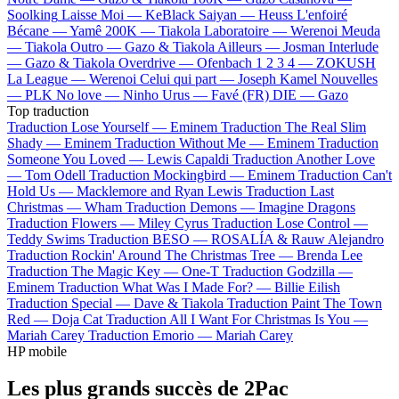
Soolking
Laisse Moi —
KeBlack
Saiyan —
Heuss L'enfoiré
Bécane —
Yamê
200K —
Tiakola
Laboratoire —
Werenoi
Meuda
—
Tiakola
Outro —
Gazo & Tiakola
Ailleurs —
Josman
Interlude
—
Gazo & Tiakola
Overdrive —
Ofenbach
1 2 3 4 —
ZOKUSH
La League —
Werenoi
Celui qui part —
Joseph Kamel
Nouvelles
—
PLK
No love —
Ninho
Urus —
Favé (FR)
DIE —
Gazo
Top traduction
Traduction Lose Yourself —
Eminem
Traduction The Real Slim
Shady —
Eminem
Traduction Without Me —
Eminem
Traduction
Someone You Loved —
Lewis Capaldi
Traduction Another Love
—
Tom Odell
Traduction Mockingbird —
Eminem
Traduction Can't
Hold Us —
Macklemore and Ryan Lewis
Traduction Last
Christmas —
Wham
Traduction Demons —
Imagine Dragons
Traduction Flowers —
Miley Cyrus
Traduction Lose Control —
Teddy Swims
Traduction BESO —
ROSALÍA & Rauw Alejandro
Traduction Rockin' Around The Christmas Tree —
Brenda Lee
Traduction The Magic Key —
One-T
Traduction Godzilla —
Eminem
Traduction What Was I Made For? —
Billie Eilish
Traduction Special —
Dave & Tiakola
Traduction Paint The Town
Red —
Doja Cat
Traduction All I Want For Christmas Is You —
Mariah Carey
Traduction Emorio —
Mariah Carey
HP mobile
Les plus grands succès de 2Pac