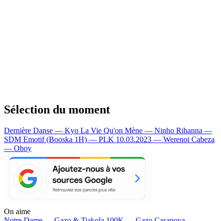
Sélection du moment
Dernière Danse — Kyo
La Vie Qu'on Mène — Ninho
Rihanna —
SDM
Emotif (Booska 1H) — PLK
10.03.2023 — Werenoi
Cabeza
— Oboy
On aime
Notre Dame —
Gazo & Tiakola
100K —
Gazo
Casanova —