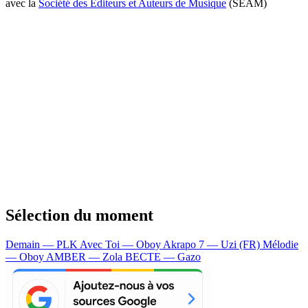
avec la
Société des Editeurs et Auteurs de Musique
(SEAM)
Sélection du moment
Demain — PLK
Avec Toi — Oboy
Akrapo 7 — Uzi (FR)
Mélodie
— Oboy
AMBER — Zola
BECTE — Gazo