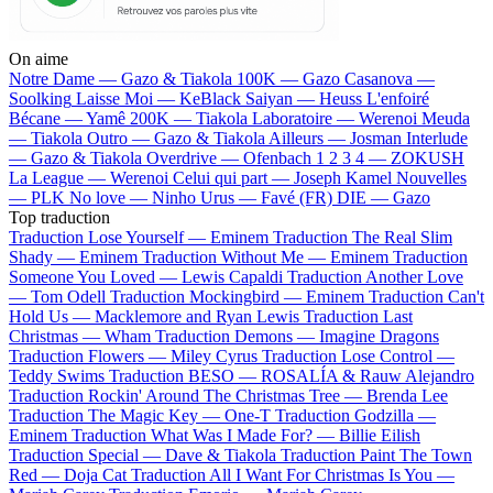
On aime
Notre Dame —
Gazo & Tiakola
100K —
Gazo
Casanova —
Soolking
Laisse Moi —
KeBlack
Saiyan —
Heuss L'enfoiré
Bécane —
Yamê
200K —
Tiakola
Laboratoire —
Werenoi
Meuda
—
Tiakola
Outro —
Gazo & Tiakola
Ailleurs —
Josman
Interlude
—
Gazo & Tiakola
Overdrive —
Ofenbach
1 2 3 4 —
ZOKUSH
La League —
Werenoi
Celui qui part —
Joseph Kamel
Nouvelles
—
PLK
No love —
Ninho
Urus —
Favé (FR)
DIE —
Gazo
Top traduction
Traduction Lose Yourself —
Eminem
Traduction The Real Slim
Shady —
Eminem
Traduction Without Me —
Eminem
Traduction
Someone You Loved —
Lewis Capaldi
Traduction Another Love
—
Tom Odell
Traduction Mockingbird —
Eminem
Traduction Can't
Hold Us —
Macklemore and Ryan Lewis
Traduction Last
Christmas —
Wham
Traduction Demons —
Imagine Dragons
Traduction Flowers —
Miley Cyrus
Traduction Lose Control —
Teddy Swims
Traduction BESO —
ROSALÍA & Rauw Alejandro
Traduction Rockin' Around The Christmas Tree —
Brenda Lee
Traduction The Magic Key —
One-T
Traduction Godzilla —
Eminem
Traduction What Was I Made For? —
Billie Eilish
Traduction Special —
Dave & Tiakola
Traduction Paint The Town
Red —
Doja Cat
Traduction All I Want For Christmas Is You —