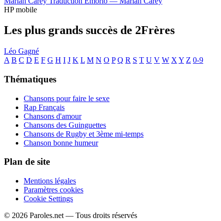
Mariah Carey
Traduction Emorio —
Mariah Carey
HP mobile
Les plus grands succès de 2Frères
Léo Gagné
A
B
C
D
E
F
G
H
I
J
K
L
M
N
O
P
Q
R
S
T
U
V
W
X
Y
Z
0-9
Thématiques
Chansons pour faire le sexe
Rap Français
Chansons d'amour
Chansons des Guinguettes
Chansons de Rugby et 3ème mi-temps
Chanson bonne humeur
Plan de site
Mentions légales
Paramètres cookies
Cookie Settings
© 2026 Paroles.net — Tous droits réservés