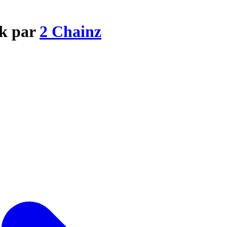
ck par
2 Chainz