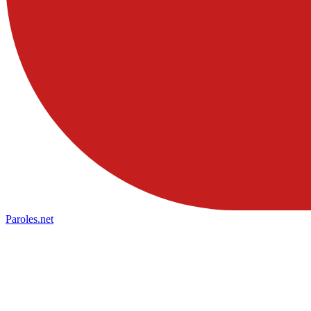
Paroles
.net