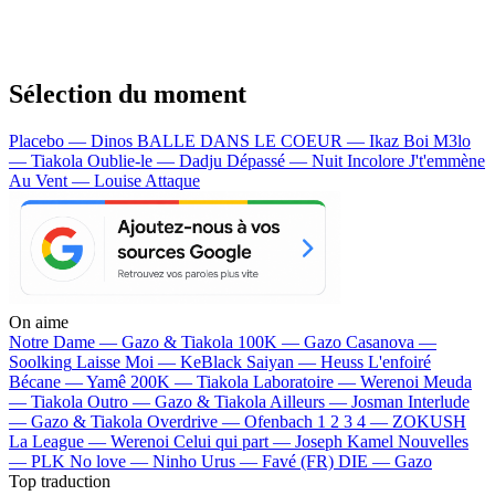
Sélection du moment
Placebo — Dinos
BALLE DANS LE COEUR — Ikaz Boi
M3lo
— Tiakola
Oublie-le — Dadju
Dépassé — Nuit Incolore
J't'emmène
Au Vent — Louise Attaque
On aime
Notre Dame —
Gazo & Tiakola
100K —
Gazo
Casanova —
Soolking
Laisse Moi —
KeBlack
Saiyan —
Heuss L'enfoiré
Bécane —
Yamê
200K —
Tiakola
Laboratoire —
Werenoi
Meuda
—
Tiakola
Outro —
Gazo & Tiakola
Ailleurs —
Josman
Interlude
—
Gazo & Tiakola
Overdrive —
Ofenbach
1 2 3 4 —
ZOKUSH
La League —
Werenoi
Celui qui part —
Joseph Kamel
Nouvelles
—
PLK
No love —
Ninho
Urus —
Favé (FR)
DIE —
Gazo
Top traduction