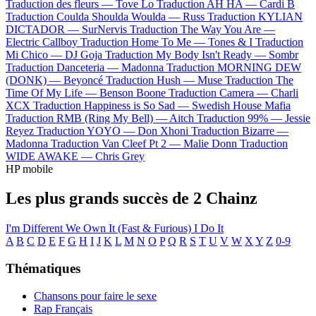
Traduction des fleurs —
Tove Lo
Traduction AH HA —
Cardi B
Traduction Coulda Shoulda Woulda —
Russ
Traduction KYLIAN
DICTADOR —
SurNervis
Traduction The Way You Are —
Electric Callboy
Traduction Home To Me —
Tones & I
Traduction
Mi Chico —
DJ Goja
Traduction My Body Isn't Ready —
Sombr
Traduction Danceteria —
Madonna
Traduction MORNING DEW
(DONK) —
Beyoncé
Traduction Hush —
Muse
Traduction The
Time Of My Life —
Benson Boone
Traduction Camera —
Charli
XCX
Traduction Happiness is So Sad —
Swedish House Mafia
Traduction RMB (Ring My Bell) —
Aitch
Traduction 99% —
Jessie
Reyez
Traduction YOYO —
Don Xhoni
Traduction Bizarre —
Madonna
Traduction Van Cleef Pt 2 —
Malie Donn
Traduction
WIDE AWAKE —
Chris Grey
HP mobile
Les plus grands succès de 2 Chainz
I'm Different
We Own It (Fast & Furious)
I Do It
A
B
C
D
E
F
G
H
I
J
K
L
M
N
O
P
Q
R
S
T
U
V
W
X
Y
Z
0-9
Thématiques
Chansons pour faire le sexe
Rap Français