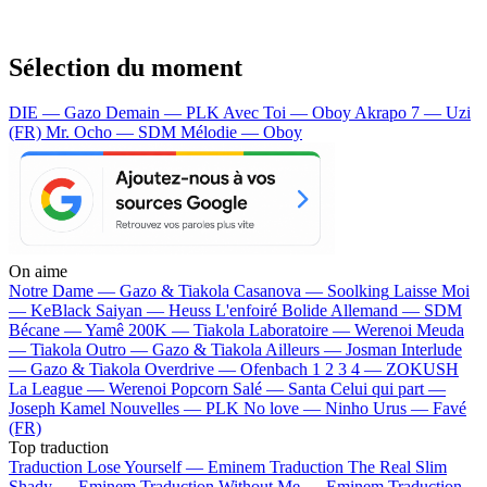
Sélection du moment
DIE — Gazo
Demain — PLK
Avec Toi — Oboy
Akrapo 7 — Uzi
(FR)
Mr. Ocho — SDM
Mélodie — Oboy
On aime
Notre Dame —
Gazo & Tiakola
Casanova —
Soolking
Laisse Moi
—
KeBlack
Saiyan —
Heuss L'enfoiré
Bolide Allemand —
SDM
Bécane —
Yamê
200K —
Tiakola
Laboratoire —
Werenoi
Meuda
—
Tiakola
Outro —
Gazo & Tiakola
Ailleurs —
Josman
Interlude
—
Gazo & Tiakola
Overdrive —
Ofenbach
1 2 3 4 —
ZOKUSH
La League —
Werenoi
Popcorn Salé —
Santa
Celui qui part —
Joseph Kamel
Nouvelles —
PLK
No love —
Ninho
Urus —
Favé
(FR)
Top traduction
Traduction Lose Yourself —
Eminem
Traduction The Real Slim
Shady —
Eminem
Traduction Without Me —
Eminem
Traduction