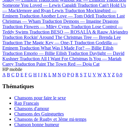
Someone You Loved —
Lewis Capaldi
Traduction Can't Hold Us
—
Macklemore and Ryan Lewis
Traduction Mockingbird —
Eminem
Traduction Another Love —
Tom Odell
Traduction Last
Christmas —
Wham
Traduction Demons —
Imagine Dragons
Traduction Flowers —
Miley Cyrus
Traduction Lose Control —
Teddy Swims
Traduction BESO —
ROSALÍA & Rauw Alejandro
Traduction Rockin' Around The Christmas Tree —
Brenda Lee
Traduction The Magic Key —
One-T
Traduction Godzilla —
Eminem
Traduction What Was I Made For? —
Billie Eilish
Traduction Emorio —
Billie Eilish
Traduction Daylight —
David
Kushner
Traduction All I Want For Christmas Is You —
Mariah
Carey
Traduction Paint The Town Red —
Doja Cat
HP mobile
A
B
C
D
E
F
G
H
I
J
K
L
M
N
O
P
Q
R
S
T
U
V
W
X
Y
Z
0-9
Thématiques
Chansons pour faire le sexe
Rap Français
Chansons d'amour
Chansons des Guinguettes
Chansons de Rugby et 3ème mi-temps
Chanson bonne humeur