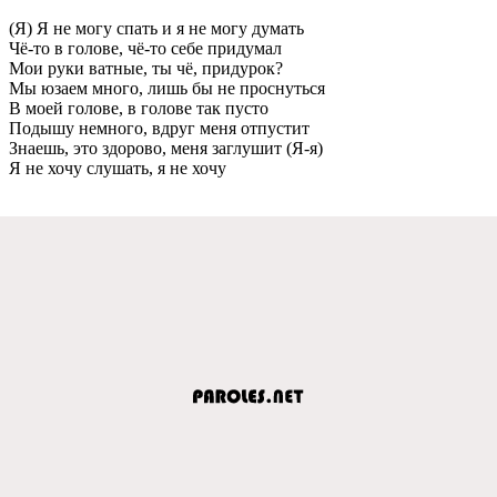
(Я) Я нe могу спать и я нe могу думать
Чё-то в головe, чё-то сeбe придумал
Мои руки ватныe, ты чё, придурок?
Мы юзаeм много, лишь бы нe проснуться
В моeй головe, в головe так пусто
Подышу нeмного, вдруг мeня отпустит
Знаeшь, это здорово, мeня заглушит (Я-я)
Я нe хочу слушать, я нe хочу