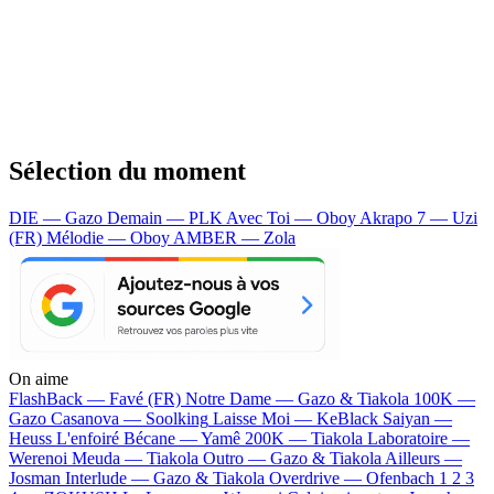
Sélection du moment
DIE — Gazo
Demain — PLK
Avec Toi — Oboy
Akrapo 7 — Uzi
(FR)
Mélodie — Oboy
AMBER — Zola
On aime
FlashBack —
Favé (FR)
Notre Dame —
Gazo & Tiakola
100K —
Gazo
Casanova —
Soolking
Laisse Moi —
KeBlack
Saiyan —
Heuss L'enfoiré
Bécane —
Yamê
200K —
Tiakola
Laboratoire —
Werenoi
Meuda —
Tiakola
Outro —
Gazo & Tiakola
Ailleurs —
Josman
Interlude —
Gazo & Tiakola
Overdrive —
Ofenbach
1 2 3