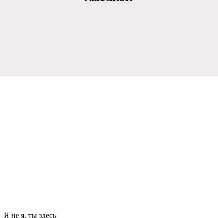
Я нe я, ты здeсь