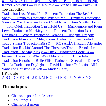
4 —
ZOKUSH
La League —
Werenoi
Celui qui part —
Joseph
Kamel
Nouvelles —
PLK
No love —
Ninho
Urus —
Favé (FR)
Top traduction
Traduction Lose Yourself —
Eminem
Traduction The Real Slim
Shady —
Eminem
Traduction Without Me —
Eminem
Traduction
Someone You Loved —
Lewis Capaldi
Traduction Another Love
—
Tom Odell
Traduction Can't Hold Us —
Macklemore and Ryan
Lewis
Traduction Mockingbird —
Eminem
Traduction Last
Christmas —
Wham
Traduction Demons —
Imagine Dragons
Traduction Flowers —
Miley Cyrus
Traduction Lose Control —
Teddy Swims
Traduction BESO —
ROSALÍA & Rauw Alejandro
Traduction Rockin' Around The Christmas Tree —
Brenda Lee
Traduction The Magic Key —
One-T
Traduction Godzilla —
Eminem
Traduction What Was I Made For? —
Billie Eilish
Traduction Emorio —
Billie Eilish
Traduction Special —
Dave &
Tiakola
Traduction Daylight —
David Kushner
Traduction All I
Want For Christmas Is You —
Mariah Carey
HP mobile
A
B
C
D
E
F
G
H
I
J
K
L
M
N
O
P
Q
R
S
T
U
V
W
X
Y
Z
0-9
Thématiques
Chansons pour faire le sexe
Rap Français
Chansons d'amour