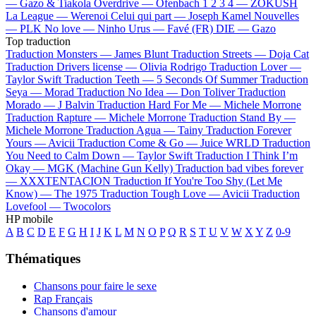
—
Gazo & Tiakola
Overdrive —
Ofenbach
1 2 3 4 —
ZOKUSH
La League —
Werenoi
Celui qui part —
Joseph Kamel
Nouvelles
—
PLK
No love —
Ninho
Urus —
Favé (FR)
DIE —
Gazo
Top traduction
Traduction Monsters —
James Blunt
Traduction Streets —
Doja Cat
Traduction Drivers license —
Olivia Rodrigo
Traduction Lover —
Taylor Swift
Traduction Teeth —
5 Seconds Of Summer
Traduction
Seya —
Morad
Traduction No Idea —
Don Toliver
Traduction
Morado —
J Balvin
Traduction Hard For Me —
Michele Morrone
Traduction Rapture —
Michele Morrone
Traduction Stand By —
Michele Morrone
Traduction Agua —
Tainy
Traduction Forever
Yours —
Avicii
Traduction Come & Go —
Juice WRLD
Traduction
You Need to Calm Down —
Taylor Swift
Traduction I Think I’m
Okay —
MGK (Machine Gun Kelly)
Traduction bad vibes forever
—
XXXTENTACION
Traduction If You're Too Shy (Let Me
Know) —
The 1975
Traduction Tough Love —
Avicii
Traduction
Lovefool —
Twocolors
HP mobile
A
B
C
D
E
F
G
H
I
J
K
L
M
N
O
P
Q
R
S
T
U
V
W
X
Y
Z
0-9
Thématiques
Chansons pour faire le sexe
Rap Français
Chansons d'amour