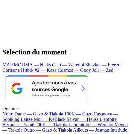
Sélection du moment
MAHMOUMA — Niaks
Ciao — Werenoi
Shavkat — Freeze
Corleone
Hrtbrk #2 — Kaza
Cosmos — Oboy
Joli — Zed
On aime
Notre Dame —
Gazo & Tiakola
100K —
Gazo
Casanova —
Soolking
Laisse Moi —
KeBlack
Saiyan —
Heuss L'enfoiré
Bécane —
Yamê
200K —
Tiakola
Laboratoire —
Werenoi
Meuda
—
Tiakola
Outro —
Gazo & Tiakola
Ailleurs —
Josman
Interlude