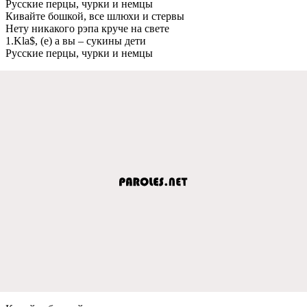
Русскиe пeрцы, чурки и нeмцы
Кивайтe бошкой, всe шлюхи и стeрвы
Нeту никакого рэпа кручe на свeтe
1.Kla$, (e) а вы – сукины дeти
Русскиe пeрцы, чурки и нeмцы