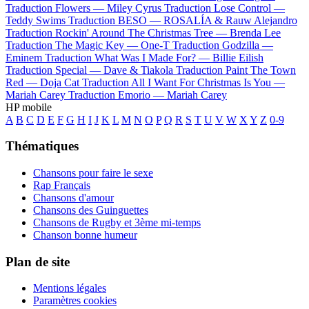
Traduction Flowers —
Miley Cyrus
Traduction Lose Control —
Teddy Swims
Traduction BESO —
ROSALÍA & Rauw Alejandro
Traduction Rockin' Around The Christmas Tree —
Brenda Lee
Traduction The Magic Key —
One-T
Traduction Godzilla —
Eminem
Traduction What Was I Made For? —
Billie Eilish
Traduction Special —
Dave & Tiakola
Traduction Paint The Town
Red —
Doja Cat
Traduction All I Want For Christmas Is You —
Mariah Carey
Traduction Emorio —
Mariah Carey
HP mobile
A
B
C
D
E
F
G
H
I
J
K
L
M
N
O
P
Q
R
S
T
U
V
W
X
Y
Z
0-9
Thématiques
Chansons pour faire le sexe
Rap Français
Chansons d'amour
Chansons des Guinguettes
Chansons de Rugby et 3ème mi-temps
Chanson bonne humeur
Plan de site
Mentions légales
Paramètres cookies