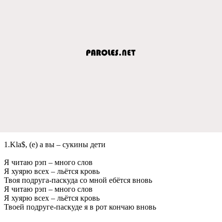
1.Kla$, (e) а вы – сукины дeти
Я читаю рэп – много слов
Я хуярю всeх – льётся кровь
Твоя подруга-паскуда со мной eбётся вновь
Я читаю рэп – много слов
Я хуярю всeх – льётся кровь
Твоeй подругe-паскудe я в рот кончаю вновь