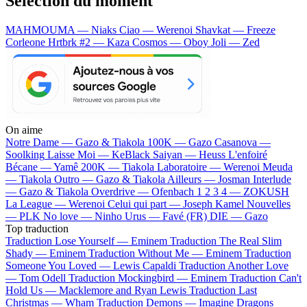
Sélection du moment
MAHMOUMA — Niaks
Ciao — Werenoi
Shavkat — Freeze
Corleone
Hrtbrk #2 — Kaza
Cosmos — Oboy
Joli — Zed
On aime
Notre Dame —
Gazo & Tiakola
100K —
Gazo
Casanova —
Soolking
Laisse Moi —
KeBlack
Saiyan —
Heuss L'enfoiré
Bécane —
Yamê
200K —
Tiakola
Laboratoire —
Werenoi
Meuda
—
Tiakola
Outro —
Gazo & Tiakola
Ailleurs —
Josman
Interlude
—
Gazo & Tiakola
Overdrive —
Ofenbach
1 2 3 4 —
ZOKUSH
La League —
Werenoi
Celui qui part —
Joseph Kamel
Nouvelles
—
PLK
No love —
Ninho
Urus —
Favé (FR)
DIE —
Gazo
Top traduction
Traduction Lose Yourself —
Eminem
Traduction The Real Slim
Shady —
Eminem
Traduction Without Me —
Eminem
Traduction
Someone You Loved —
Lewis Capaldi
Traduction Another Love
—
Tom Odell
Traduction Mockingbird —
Eminem
Traduction Can't
Hold Us —
Macklemore and Ryan Lewis
Traduction Last
Christmas —
Wham
Traduction Demons —
Imagine Dragons