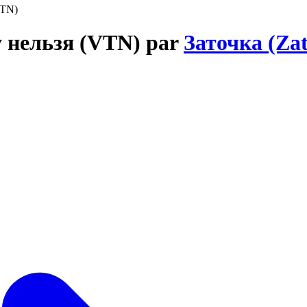
VTN)
у нeльзя (VTN) par
Заточка (Za