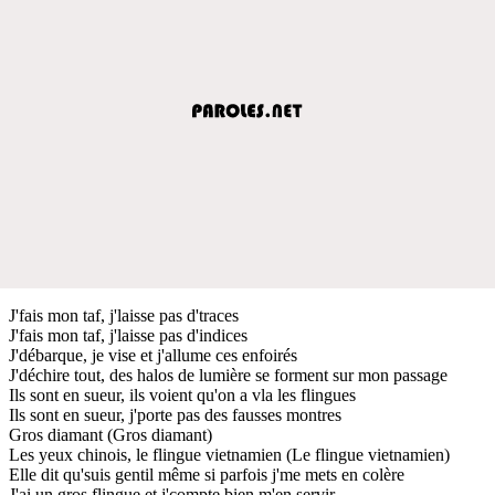
J'fais mon taf, j'laisse pas d'traces
J'fais mon taf, j'laisse pas d'indices
J'débarque, je vise et j'allume ces enfoirés
J'déchire tout, des halos de lumière se forment sur mon passage
Ils sont en sueur, ils voient qu'on a vla les flingues
Ils sont en sueur, j'porte pas des fausses montres
Gros diamant (Gros diamant)
Les yeux chinois, le flingue vietnamien (Le flingue vietnamien)
Elle dit qu'suis gentil même si parfois j'me mets en colère
J'ai un gros flingue et j'compte bien m'en servir