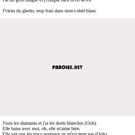
J'viens du ghetto, trop frais dans mon t-shirt blanc
J'sors les diamants et j'ai les dents blanches (Ooh)
Elle baise avec moi, oh, elle m'aime bien
Elle sait que les trucs normaux ne m'excitent pas (Ooh)