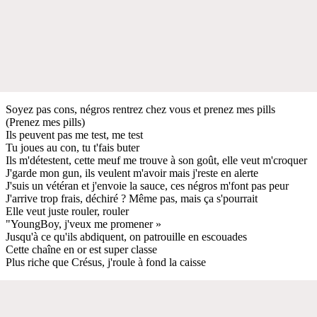
Soyez pas cons, négros rentrez chez vous et prenez mes pills
(Prenez mes pills)
Ils peuvent pas me test, me test
Tu joues au con, tu t'fais buter
Ils m'détestent, cette meuf me trouve à son goût, elle veut m'croquer
J'garde mon gun, ils veulent m'avoir mais j'reste en alerte
J'suis un vétéran et j'envoie la sauce, ces négros m'font pas peur
J'arrive trop frais, déchiré ? Même pas, mais ça s'pourrait
Elle veut juste rouler, rouler
"YoungBoy, j'veux me promener »
Jusqu'à ce qu'ils abdiquent, on patrouille en escouades
Cette chaîne en or est super classe
Plus riche que Crésus, j'roule à fond la caisse