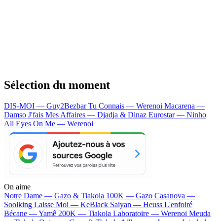
Sélection du moment
DIS-MOI — Guy2Bezbar
Tu Connais — Werenoi
Macarena —
Damso
J'fais Mes Affaires — Djadja & Dinaz
Eurostar — Ninho
All Eyes On Me — Werenoi
On aime
Notre Dame —
Gazo & Tiakola
100K —
Gazo
Casanova —
Soolking
Laisse Moi —
KeBlack
Saiyan —
Heuss L'enfoiré
Bécane —
Yamê
200K —
Tiakola
Laboratoire —
Werenoi
Meuda