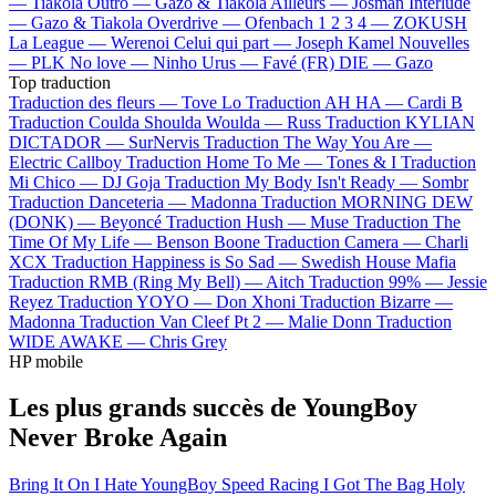
—
Tiakola
Outro —
Gazo & Tiakola
Ailleurs —
Josman
Interlude
—
Gazo & Tiakola
Overdrive —
Ofenbach
1 2 3 4 —
ZOKUSH
La League —
Werenoi
Celui qui part —
Joseph Kamel
Nouvelles
—
PLK
No love —
Ninho
Urus —
Favé (FR)
DIE —
Gazo
Top traduction
Traduction des fleurs —
Tove Lo
Traduction AH HA —
Cardi B
Traduction Coulda Shoulda Woulda —
Russ
Traduction KYLIAN
DICTADOR —
SurNervis
Traduction The Way You Are —
Electric Callboy
Traduction Home To Me —
Tones & I
Traduction
Mi Chico —
DJ Goja
Traduction My Body Isn't Ready —
Sombr
Traduction Danceteria —
Madonna
Traduction MORNING DEW
(DONK) —
Beyoncé
Traduction Hush —
Muse
Traduction The
Time Of My Life —
Benson Boone
Traduction Camera —
Charli
XCX
Traduction Happiness is So Sad —
Swedish House Mafia
Traduction RMB (Ring My Bell) —
Aitch
Traduction 99% —
Jessie
Reyez
Traduction YOYO —
Don Xhoni
Traduction Bizarre —
Madonna
Traduction Van Cleef Pt 2 —
Malie Donn
Traduction
WIDE AWAKE —
Chris Grey
HP mobile
Les plus grands succès de YoungBoy
Never Broke Again
Bring It On
I Hate YoungBoy
Speed Racing
I Got The Bag
Holy