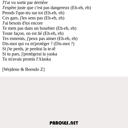
J't'ai vu sortir par derrière
J'espère juste que c'est pas dangereux (Eh-eh, eh)
Prends l'que-tru sur toi (Eh-eh, eh)
Ces gars, j'les sens pas (Eh-eh, eh)
J'ai besoin d'toi encore
Te mets pas dans un bourbier (Eh-eh, eh)
Toute façon, on est lié (Eh-eh, eh)
Tes ennemis, j'peux pas aimer (Eh-eh, eh)
Dis-moi qui va m'protéger ? (Dis-moi ?)
Si j'te perds, je perdrai la te-tê
Si tu pars, j'protégerai la yaska
Tu m'avais promis l'Alaska
[Wejdene & Beendo Z]