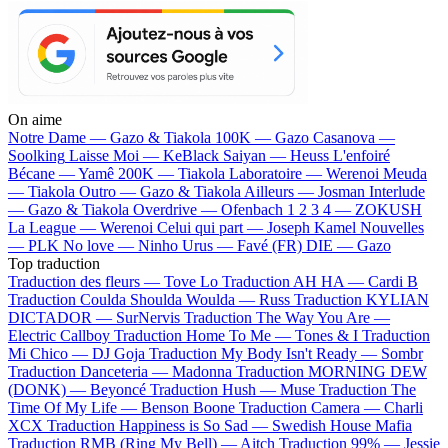
On aime
Notre Dame —
Gazo & Tiakola
100K —
Gazo
Casanova —
Soolking
Laisse Moi —
KeBlack
Saiyan —
Heuss L'enfoiré
Bécane —
Yamê
200K —
Tiakola
Laboratoire —
Werenoi
Meuda
—
Tiakola
Outro —
Gazo & Tiakola
Ailleurs —
Josman
Interlude
—
Gazo & Tiakola
Overdrive —
Ofenbach
1 2 3 4 —
ZOKUSH
La League —
Werenoi
Celui qui part —
Joseph Kamel
Nouvelles
—
PLK
No love —
Ninho
Urus —
Favé (FR)
DIE —
Gazo
Top traduction
Traduction des fleurs —
Tove Lo
Traduction AH HA —
Cardi B
Traduction Coulda Shoulda Woulda —
Russ
Traduction KYLIAN
DICTADOR —
SurNervis
Traduction The Way You Are —
Electric Callboy
Traduction Home To Me —
Tones & I
Traduction
Mi Chico —
DJ Goja
Traduction My Body Isn't Ready —
Sombr
Traduction Danceteria —
Madonna
Traduction MORNING DEW
(DONK) —
Beyoncé
Traduction Hush —
Muse
Traduction The
Time Of My Life —
Benson Boone
Traduction Camera —
Charli
XCX
Traduction Happiness is So Sad —
Swedish House Mafia
Traduction RMB (Ring My Bell) —
Aitch
Traduction 99% —
Jessie