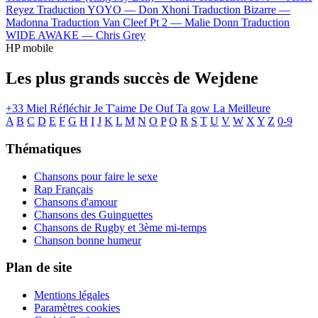
Reyez
Traduction YOYO —
Don Xhoni
Traduction Bizarre —
Madonna
Traduction Van Cleef Pt 2 —
Malie Donn
Traduction
WIDE AWAKE —
Chris Grey
HP mobile
Les plus grands succès de Wejdene
+33
Miel
Réfléchir
Je T'aime De Ouf
Ta gow
La Meilleure
A
B
C
D
E
F
G
H
I
J
K
L
M
N
O
P
Q
R
S
T
U
V
W
X
Y
Z
0-9
Thématiques
Chansons pour faire le sexe
Rap Français
Chansons d'amour
Chansons des Guinguettes
Chansons de Rugby et 3ème mi-temps
Chanson bonne humeur
Plan de site
Mentions légales
Paramètres cookies