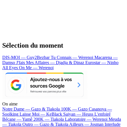
Sélection du moment
DIS-MOI — Guy2Bezbar
Tu Connais — Werenoi
Macarena —
Damso
J'fais Mes Affaires — Djadja & Dinaz
Eurostar — Ninho
All Eyes On Me — Werenoi
On aime
Notre Dame —
Gazo & Tiakola
100K —
Gazo
Casanova —
Soolking
Laisse Moi —
KeBlack
Saiyan —
Heuss L'enfoiré
Bécane —
Yamê
200K —
Tiakola
Laboratoire —
Werenoi
Meuda
—
Tiakola
Outro —
Gazo & Tiakola
Ailleurs —
Josman
Interlude