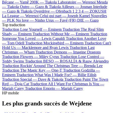
Bécane —
Yamê
200K —
Tiakola
Laboratoire —
Werenoi
Meuda
—
Tiakola
Outro —
Gazo & Tiakola
Ailleurs —
Josman
Interlude
—
Gazo & Tiakola
Overdrive —
Ofenbach
1 2 3 4 —
ZOKUSH
La League —
Werenoi
Celui qui part —
Joseph Kamel
Nouvelles
—
PLK
No love —
Ninho
Urus —
Favé (FR)
DIE —
Gazo
Top traduction
Traduction Lose Yourself —
Eminem
Traduction The Real Slim
Shady —
Eminem
Traduction Without Me —
Eminem
Traduction
Someone You Loved —
Lewis Capaldi
Traduction Another Love
—
Tom Odell
Traduction Mockingbird —
Eminem
Traduction Can't
Hold Us —
Macklemore and Ryan Lewis
Traduction Last
Christmas —
Wham
Traduction Demons —
Imagine Dragons
Traduction Flowers —
Miley Cyrus
Traduction Lose Control —
Teddy Swims
Traduction BESO —
ROSALÍA & Rauw Alejandro
Traduction Rockin' Around The Christmas Tree —
Brenda Lee
Traduction The Magic Key —
One-T
Traduction Godzilla —
Eminem
Traduction What Was I Made For? —
Billie Eilish
Traduction Special —
Dave & Tiakola
Traduction Paint The Town
Red —
Doja Cat
Traduction All I Want For Christmas Is You —
Mariah Carey
Traduction Emorio —
Mariah Carey
HP mobile
Les plus grands succès de Wejdene