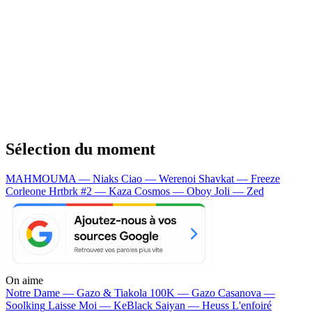
Sélection du moment
MAHMOUMA — Niaks
Ciao — Werenoi
Shavkat — Freeze
Corleone
Hrtbrk #2 — Kaza
Cosmos — Oboy
Joli — Zed
On aime
Notre Dame —
Gazo & Tiakola
100K —
Gazo
Casanova —
Soolking
Laisse Moi —
KeBlack
Saiyan —
Heuss L'enfoiré