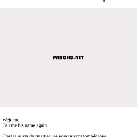
Wejdene
Tell me his name again
C'est la re-sta du quartier, les voyous sont tombés love